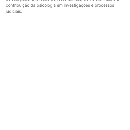
contribuição da psicologia em investigações e processos
judiciais.
Psicologia Forense
,
Psicologia Jurídica
A importância da avaliação psíquica nos crimes
sexuais e suas implicações
Ademilson Carvalho
-
26/08/2025