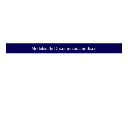
Instituto Penal Ismael Pereira Sirieiro: Um
Caminho Para a Ressocialização
23/11/2025
Modelos de Documentos Jurídicos