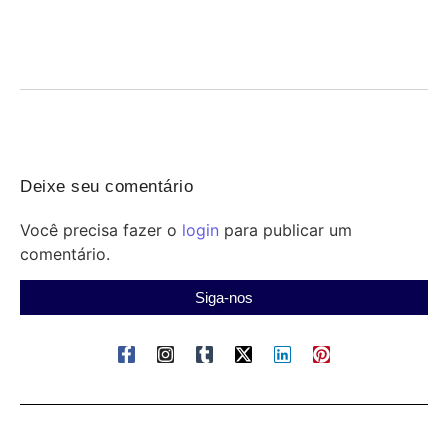
07/08/2026
/
Concurso Penal: participe da revisão gratuita do Qconcursos
nesta sexta às 18h e revise temas-chave antes...
Deixe seu comentário
Você precisa fazer o
login
para publicar um
comentário.
Siga-nos