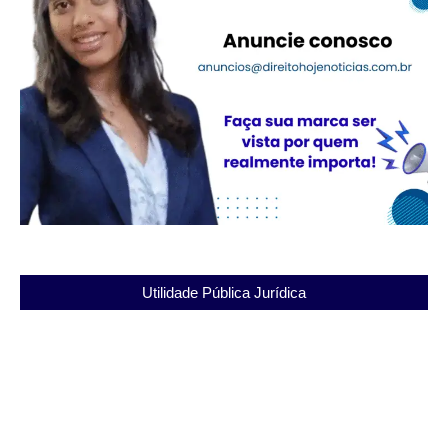
Utilidade Pública Jurídica
Entenda a importância do Instituto Penal Vicente
Piragibe para a reintegração
03/12/2025
Cadeia Pública Joaquim Ferreira de Souza: