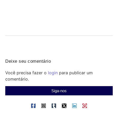
indígena e profissionais
06/08/2026
/
Saúde indígena: profissionais enfrentam violência, precariedade de
estrutura, transporte e insumos; Senado debate medidas urgentes
para...
Deixe seu comentário
Você precisa fazer o
login
para publicar um
comentário.
Siga-nos