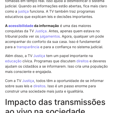
tomadas em tempo real. Isso ajuda a desmistificar o sistema
judicial. Quando as informações estão abertas, fica mais claro
como a
justiça
funciona. A TV também traz programas
educativos que explicam leis e decisões importantes.
A
acessibilidade
da informação
é uma das maiores
conquistas da TV
Justiça
. Antes, apenas quem estava no
tribunal podia ver os
julgamentos
. Agora, qualquer um pode
acompanhar do conforto da sua casa. Isso é fundamental
para a
transparência
e para a confiança no sistema judicial.
Além disso, a TV
Justiça
tem um papel importante na
educação
cívica. Programas que discutem
direitos
e deveres
ajudam os cidadãos a se informarem. Isso cria uma população
mais consciente e engajada.
Com a TV
Justiça
, todos têm a oportunidade de se informar
sobre suas leis e
direitos
. Isso é um passo enorme para
construir uma sociedade mais justa e igualitária.
Impacto das transmissões
ao vivo na sociedade