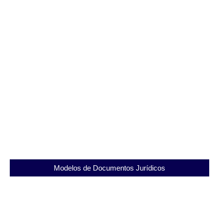
Conheça o Instituto Penal Edgard Costa e suas
iniciativas de ressocialização
04/09/2025
Modelos de Documentos Jurídicos