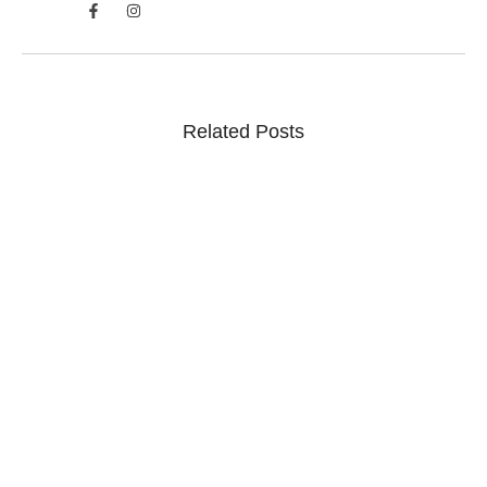
Related Posts
CNJ analisa recomendação para combater