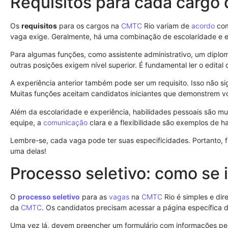
Requisitos para cada cargo 
Os
requisitos
para os cargos na
CMTC
Rio variam de
acordo
com
vaga exige. Geralmente, há uma combinação de escolaridade e e
Para algumas funções, como assistente administrativo, um diplom
outras posições exigem nível superior. É fundamental ler o edita
A experiência anterior também pode ser um requisito. Isso não si
Muitas funções aceitam candidatos iniciantes que demonstrem v
Além da escolaridade e experiência, habilidades pessoais são mu
equipe, a
comunicação
clara e a flexibilidade são exemplos de h
Lembre-se, cada vaga pode ter suas especificidades. Portanto, f
uma delas!
Processo seletivo: como se 
O
processo seletivo
para as
vagas
na
CMTC
Rio é simples e diret
da
CMTC
. Os candidatos precisam acessar a página específica 
Uma vez lá, devem preencher um formulário com informações pesso