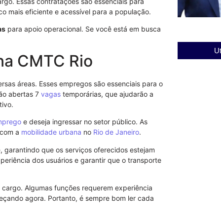
cargo. Essas contratações são essenciais para
o mais eficiente e acessível para a população.
as
para apoio operacional. Se você está em busca
Ut
 na CMTC Rio
rsas áreas. Esses empregos são essenciais para o
rão abertas 7
vagas
temporárias, que ajudarão a
tivo.
mprego
e deseja ingressar no setor público. As
r com a
mobilidade urbana
no
Rio de Janeiro
.
, garantindo que os serviços oferecidos estejam
eriência dos usuários e garantir que o transporte
a cargo. Algumas funções requerem experiência
meçando agora. Portanto, é sempre bom ler cada