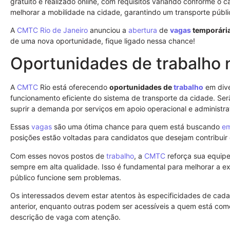
gratuito e realizado online, com requisitos variando conforme o 
melhorar a mobilidade na cidade, garantindo um transporte públic
A
CMTC
Rio de Janeiro
anunciou a
abertura
de
vagas
temporári
de uma nova oportunidade, fique ligado nessa chance!
Oportunidades de trabalho
A
CMTC
Rio está oferecendo
oportunidades de
trabalho
em dive
funcionamento eficiente do sistema de transporte da cidade. Se
suprir a demanda por serviços em apoio operacional e administra
Essas
vagas
são uma ótima chance para quem está buscando
e
posições estão voltadas para candidatos que desejam contribui
Com esses novos postos de
trabalho
, a
CMTC
reforça sua equipe
sempre em alta qualidade. Isso é fundamental para melhorar a exp
público funcione sem problemas.
Os interessados devem estar atentos às especificidades de cad
anterior, enquanto outras podem ser acessíveis a quem está co
descrição de vaga com atenção.