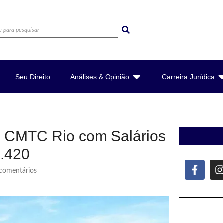
Seu Direito
Análises & Opinião
Carreira Jurídica
a CMTC Rio com Salários
3.420
omentários