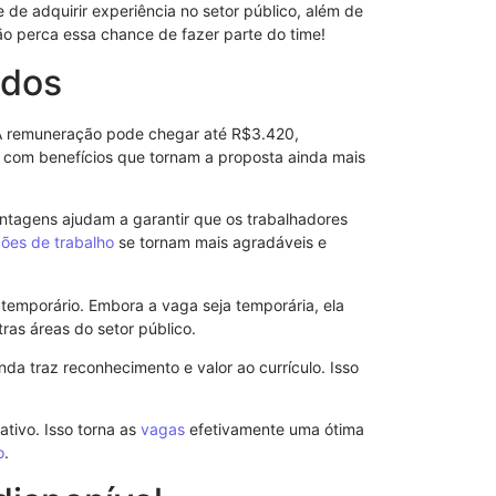
 de adquirir experiência no setor público, além de
SEAPAC: Casa
ão perca essa chance de fazer parte do time!
do advogado c
idos
20/08/2025
 A remuneração pode chegar até R$3.420,
 com benefícios que tornam a proposta ainda mais
ntagens ajudam a garantir que os trabalhadores
ões de trabalho
se tornam mais agradáveis e
temporário. Embora a vaga seja temporária, ela
ras áreas do setor público.
nda traz reconhecimento e valor ao currículo. Isso
ativo. Isso torna as
vagas
efetivamente uma ótima
Ligue 180: At
o
.
Mulheres e p
Violência