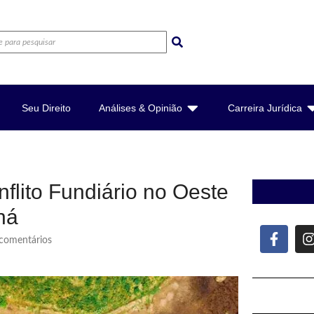
Seu Direito
Análises & Opinião
Carreira Jurídica
flito Fundiário no Oeste
ná
omentários