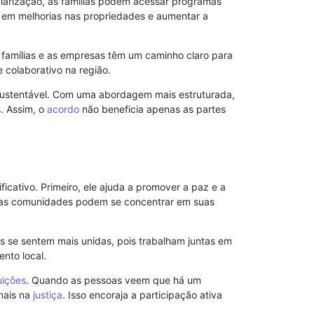
larização, as famílias podem acessar programas
r em melhorias nas propriedades e aumentar a
s famílias e as empresas têm um caminho claro para
e colaborativo na região.
ustentável. Com uma abordagem mais estruturada,
. Assim, o
acordo
não beneficia apenas as partes
Procuração p
Importância 
icativo. Primeiro, ele ajuda a promover a paz e a
 as comunidades podem se concentrar em suas
s se sentem mais unidas, pois trabalham juntas em
ento local.
tuições
. Quando as pessoas veem que há um
mais na
justiça
. Isso encoraja a participação ativa