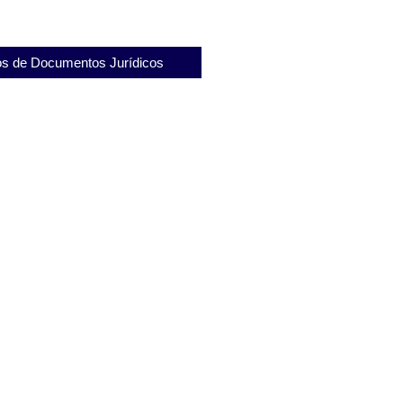
s de Documentos Jurídicos
vogação de substabelecimento no