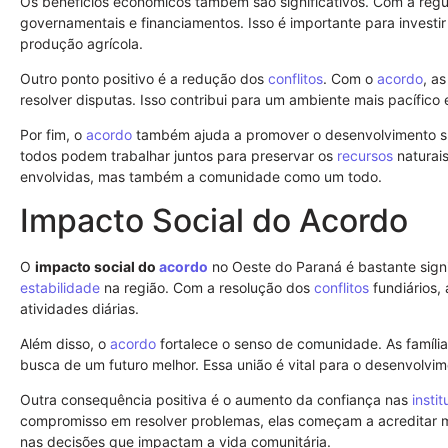
Os benefícios econômicos também são significativos. Com a regu
governamentais e financiamentos. Isso é importante para investi
produção agrícola.
Outro ponto positivo é a redução dos
conflitos
. Com o
acordo
, a
resolver disputas. Isso contribui para um ambiente mais pacífico 
Por fim, o
acordo
também ajuda a promover o desenvolvimento s
todos podem trabalhar juntos para preservar os
recursos
naturais
envolvidas, mas também a comunidade como um todo.
Impacto Social do Acordo
O
impacto social do
acordo
no Oeste do Paraná é bastante signif
estabilidade
na região. Com a resolução dos
conflitos
fundiários,
atividades diárias.
Além disso, o
acordo
fortalece o senso de comunidade. As família
busca de um futuro melhor. Essa união é vital para o desenvolvim
Outra consequência positiva é o aumento da confiança nas
insti
compromisso em resolver problemas, elas começam a acreditar 
nas decisões que impactam a vida comunitária.