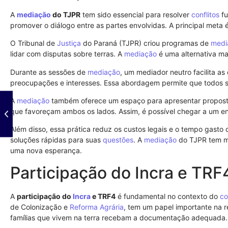
A
mediação
do TJPR
tem sido essencial para resolver
conflitos
fu
promover o diálogo entre as partes envolvidas. A principal meta
O Tribunal de
Justiça
do Paraná (TJPR) criou programas de
medi
lidar com disputas sobre terras. A
mediação
é uma alternativa ma
Durante as sessões de
mediação
, um mediador neutro facilita a
preocupações e interesses. Essa abordagem permite que todos s
A
mediação
também oferece um espaço para apresentar proposta
que favoreçam ambos os lados. Assim, é possível chegar a um en
Além disso, essa prática reduz os custos legais e o tempo gasto
soluções rápidas para suas
questões
. A
mediação
do TJPR tem mo
uma nova esperança.
Participação do Incra e TRF
A
participação do
Incra
e TRF4
é fundamental no contexto do
co
de Colonização e
Reforma Agrária
, tem um papel importante na re
famílias que vivem na terra recebam a documentação adequada.