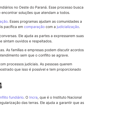
Direito
ndiários no Oeste do Paraná. Esse processo busca
 é encontrar soluções que atendam a todos.
ação
. Esses programas ajudam as comunidades a
is pacífica em
comparação
com a
judicialização
.
s conversas. Ele ajuda as partes a expressarem suas
e sintam ouvidos e respeitados.
s. As famílias e empresas podem discutir acordos
tendimento sem que o conflito se agrave.
 com processos judiciais. As pessoas querem
strado que isso é possível e tem proporcionado
4
Notificação 
Advogado: Ent
Nosso Model
nflito fundiário
. O
Incra
, que é o Instituto Nacional
gularização das terras. Ele ajuda a garantir que as