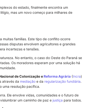
Cadeia Públi
mplexos do estado, finalmente encontra um
Segurança e 
litígio, mas um novo começo para milhares de
07/09/2025
uitas famílias. Este tipo de conflito ocorre
 essas disputas envolvem agricultores e grandes
era incertezas e tensões.
atureza. No entanto, o caso do Oeste do Paraná se
etadas. Os moradores esperam por uma solução há
omunidade.
 Nacional de Colonização e
Reforma Agrária
(
Incra
)
es através da
mediação
e da
regularização fundiária
.
o uma resolução pacífica.
rra. Ele envolve vidas, comunidades e o futuro de
Guia Complet
l vislumbrar um caminho de paz e
justiça
para todos.
de Janeiro
11/09/2025