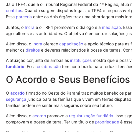
Já o TRF4, que é o Tribunal Regional Federal da 4ª Região, atua
conflitos
. Quando surgem disputas legais, o TRF4 é responsável 
Essa
parceria
entre os dois órgãos traz uma abordagem mais int
Juntos, o
Incra
e o TRF4 promovem o diálogo e a
mediação
. Ess
agricultores e as autoridades. O objetivo é encontrar soluções jus
Além disso, o
Incra
oferece
capacitação
e apoio técnico para as f
melhor os
direitos
e deveres relacionados à posse de terras. Co
A atuação conjunta de ambas as
instituições
mostra que é possív
fundiário
. Essa
colaboração
tem contribuído para reduzir tensõ
O Acordo e Seus Benefícios
O
acordo
firmado no Oeste do Paraná traz muitos benefícios para
segurança
jurídica para as famílias que vivem em terras disputad
famílias podem se sentir mais seguras sobre seu futuro.
Além disso, o
acordo
promove a
regularização fundiária
. Isso si
comprovam a posse da terra. Ter um título de
propriedade
é esse