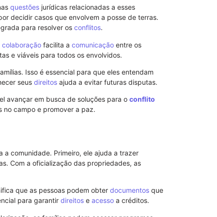
 nas
questões
jurídicas relacionadas a esses
por decidir casos que envolvem a posse de terras.
egrada para resolver os
conflitos
.
a
colaboração
facilita a
comunicação
entre os
tas e viáveis para todos os envolvidos.
amílias. Isso é essencial para que eles entendam
nhecer seus
direitos
ajuda a evitar futuras disputas.
el avançar em busca de soluções para o
conflito
es no campo e promover a paz.
Como Funcio
Sem Reserva
Efeitos Práti
 a comunidade. Primeiro, ele ajuda a trazer
as. Com a oficialização das propriedades, as
gnifica que as pessoas podem obter
documentos
que
ncial para garantir
direitos
e
acesso
a créditos.