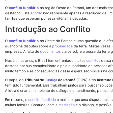
O
conflito fundiário
na região Oeste do Paraná, um dos mais co
desfecho. Este
acordo
não representa apenas a resolução de um 
famílias que esperam por essa vitória há décadas.
Introdução ao Conflito
O
conflito fundiário
no Oeste do Paraná é uma questão que afeta m
quando há disputas sobre a
propriedade
da terra. Muitas vezes,
empresas. A falta de
documentos
claros sobre a posse da terra g
Nos últimos anos, o Brasil tem enfrentado muitos
conflitos
dessa n
destaca por sua complexidade e pela quantidade de pessoas af
muito tempo e as consequências dessa espera são visíveis na c
O papel do
Tribunal de
Justiça
do Paraná
(TJPR) e do
Instituto
tem sido fundamental. Eles trabalham juntos para buscar soluçõ
A ideia é criar um ambiente de diálogo e entendimento, permitind
Em resumo, o
conflito fundiário
é mais do que uma disputa pela te
muitas famílias. Contudo, com a
mediação
e o diálogo, é possíve