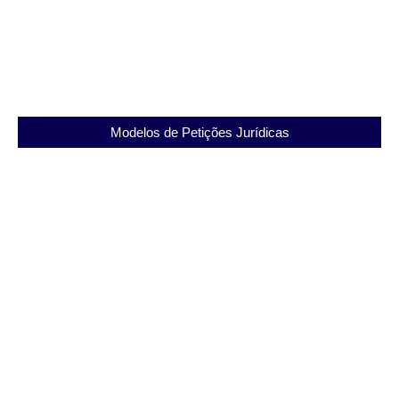
Procuração para Defesa Criminal: Entenda Sua
Importância e Veja Modelo Completo
Modelos de Petições Jurídicas