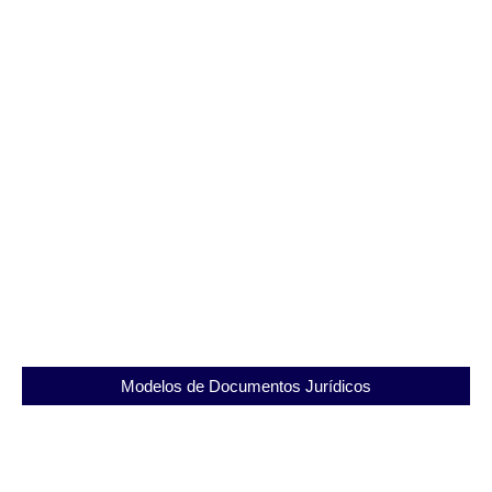
Disque 100: Como Funciona o Canal de
Denúncias dos Direitos Humanos no Brasil
31/07/2025
Modelos de Documentos Jurídicos