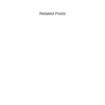
Related Posts
CNJ analisa recomendação para combater
violência processual contra mulheres
07/08/2026
/