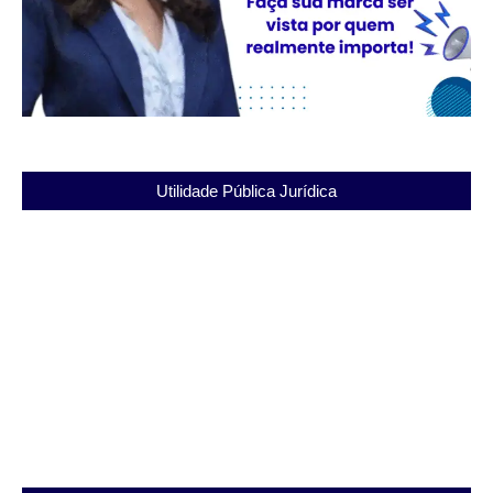
Utilidade Pública Jurídica
Presídio Nilza da Silva Santos: A Caminho da
Ressocialização
03/12/2025
Entenda a Penitenciária Alfredo Tranjan: Estrutura
e Direitos dos Detentos
03/12/2025