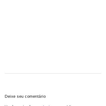
Revisão grátis do Qconcursos para o Concurso
Penal RS — hoje às 18h
07/08/2026
/
Concurso Penal: participe da revisão gratuita do Qconcursos
nesta sexta às 18h e revise temas-chave antes...
Deixe seu comentário