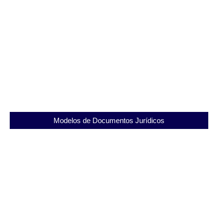
Cadeia Pública José Antônio da Costa Barros:
Segurança e Ressocialização
07/09/2025
Modelos de Documentos Jurídicos