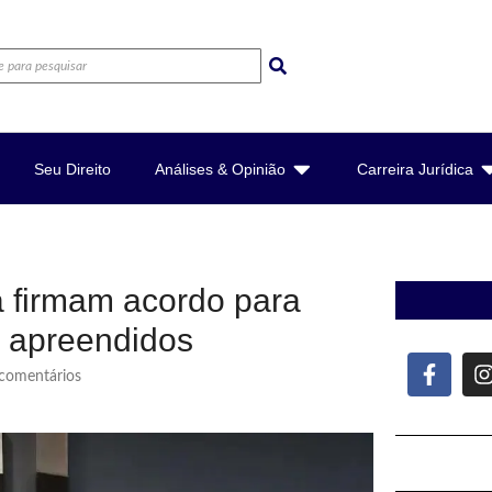
Seu Direito
Análises & Opinião
Carreira Jurídica
a firmam acordo para
 apreendidos
omentários