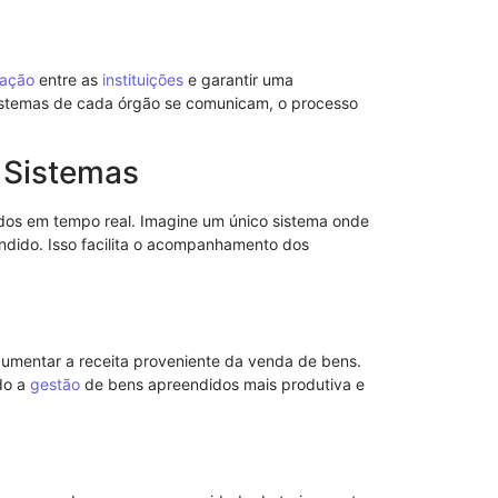
Entenda a Im
Tratamento d
21/08/2025
ação
entre as
instituições
e garantir uma
stemas de cada órgão se comunicam, o processo
 Sistemas
ados em tempo real. Imagine um único sistema onde
dido. Isso facilita o acompanhamento dos
 aumentar a receita proveniente da venda de bens.
do a
gestão
de bens apreendidos mais produtiva e
Conheça a Pe
Fonseca e su
04/09/2025