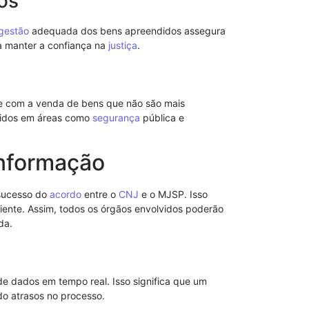
os
Advogado: Ent
Nosso Model
gestão
adequada dos bens apreendidos assegura
ra manter a confiança na
justiça
.
ce com a venda de bens que não são mais
stidos em áreas como
segurança
pública e
informação
sucesso do
acordo
entre o
CNJ
e o MJSP. Isso
iente. Assim, todos os órgãos envolvidos poderão
da.
Como Funcio
Sem Reserva
Efeitos Práti
de dados em tempo real. Isso significa que um
do atrasos no processo.