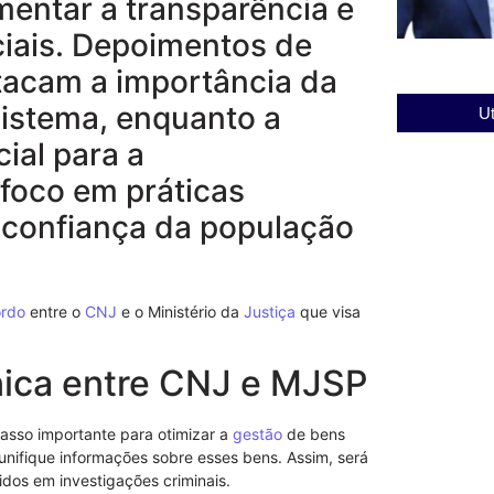
mentar a transparência e
ciais. Depoimentos de
tacam a importância da
sistema, enquanto a
Ut
cial para a
foco em práticas
a confiança da população
rdo
entre o
CNJ
e o Ministério da
Justiça
que visa
ica entre CNJ e MJSP
sso importante para otimizar a
gestão
de bens
unifique informações sobre esses bens. Assim, será
didos em investigações criminais.