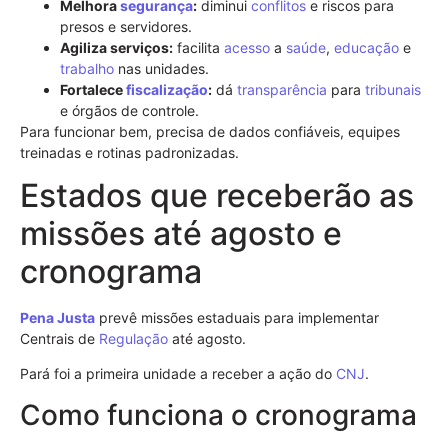
Melhora
segurança
:
diminui
conflitos
e riscos para
presos e servidores.
Agiliza serviços:
facilita
acesso
a
saúde
,
educação
e
trabalho
nas unidades.
Fortalece
fiscalização
:
dá
transparência
para
tribunais
e órgãos de controle.
Para funcionar bem, precisa de dados confiáveis, equipes
treinadas e rotinas padronizadas.
Estados que receberão as
missões até agosto e
cronograma
Pena Justa
prevê missões estaduais para implementar
Centrais de
Regulação
até agosto.
Pará foi a primeira unidade a receber a ação do
CNJ
.
Como funciona o cronograma