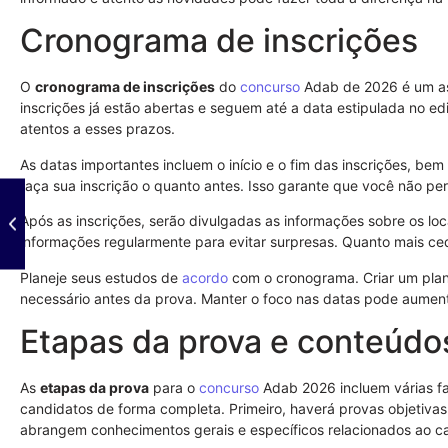
Cronograma de inscrições
O
cronograma de inscrições
do
concurso
Adab de 2026 é um asp
inscrições já estão abertas e seguem até a data estipulada no ed
atentos a esses prazos.
As datas importantes incluem o início e o fim das inscrições, b
faça sua inscrição o quanto antes. Isso garante que você não pe
Após as inscrições, serão divulgadas as informações sobre os loca
informações regularmente para evitar surpresas. Quanto mais ced
Planeje seus estudos de
acordo
com o cronograma. Criar um plan
necessário antes da prova. Manter o foco nas datas pode aumen
Etapas da prova e conteúdo
As
etapas da prova
para o
concurso
Adab 2026 incluem várias fa
candidatos de forma completa. Primeiro, haverá provas objetiv
abrangem conhecimentos gerais e específicos relacionados ao c