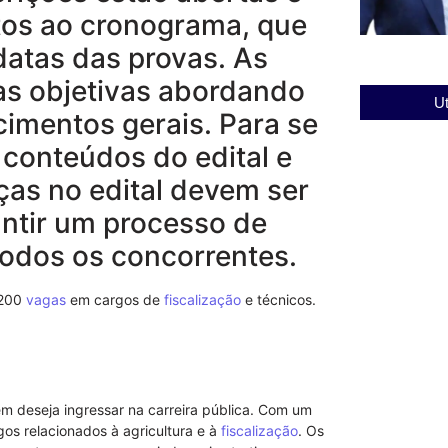
tos ao cronograma, que
 datas das provas. As
as objetivas abordando
Ut
cimentos gerais. Para se
 conteúdos do edital e
ças no edital devem ser
antir um processo de
 todos os concorrentes.
 200
vagas
em cargos de
fiscalização
e técnicos.
 deseja ingressar na carreira pública. Com um
os relacionados à agricultura e à
fiscalização
. Os