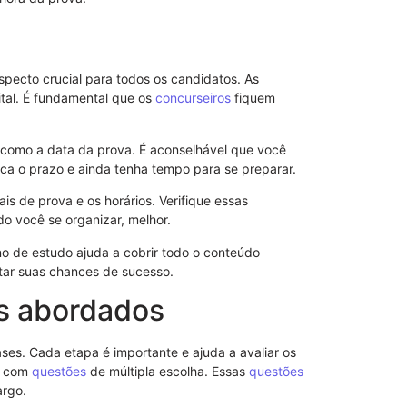
Direito
ecto crucial para todos os candidatos. As
ital. É fundamental que os
concurseiros
fiquem
em como a data da prova. É aconselhável que você
rca o prazo e ainda tenha tempo para se preparar.
is de prova e os horários. Verifique essas
o você se organizar, melhor.
o de estudo ajuda a cobrir todo o conteúdo
tar suas chances de sucesso.
s abordados
Como Funcio
Sem Reserva
Efeitos Práti
ses. Cada etapa é importante e ajuda a avaliar os
as com
questões
de múltipla escolha. Essas
questões
argo.