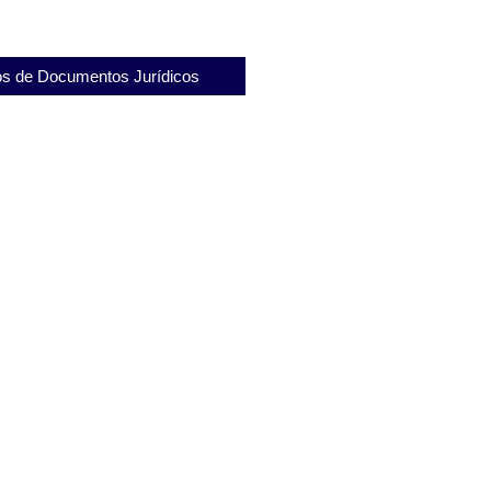
s de Documentos Jurídicos
vogação de substabelecimento no