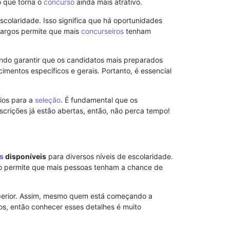
o que torna o
concurso
ainda mais atrativo.
Guia Complet
scolaridade. Isso significa que há oportunidades
de Janeiro
argos permite que mais
concurseiros
tenham
11/09/2025
ndo garantir que os candidatos mais preparados
imentos específicos e gerais. Portanto, é essencial
rios para a
seleção
. É fundamental que os
scrições já estão abertas, então, não perca tempo!
s
disponíveis
para diversos níveis de escolaridade.
sso permite que mais pessoas tenham a chance de
perior. Assim, mesmo quem está começando a
Patronato Ma
cos, então conhecer esses detalhes é muito
Cidadãos na
04/09/2025