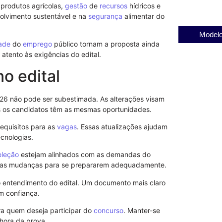
produtos agrícolas,
gestão
de
recursos
hídricos e
olvimento sustentável e na
segurança
alimentar do
Modelo
dade
do
emprego
público tornam a proposta ainda
atento às exigências do edital.
o edital
6 não pode ser subestimada. As alterações visam
dos os candidatos têm as mesmas oportunidades.
equisitos para as
vagas
. Essas atualizações ajudam
ecnologias.
eleção
estejam alinhados com as demandas do
essas mudanças para se prepararem adequadamente.
 o entendimento do edital. Um documento mais claro
 confiança.
a quem deseja participar do
concurso
. Manter-se
Entenda a re
hora da prova.