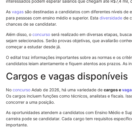
interessados podem esperar salários que chegam até R$7,4 mil, 
As
vagas
são destinadas a candidatos com diferentes níveis de e
para pessoas com ensino médio e superior. Esta
diversidade
de c
chances de se candidatar.
Além disso, o
concurso
será realizado em diversas etapas, busca
sejam selecionados. Serão provas objetivas, que avaliarão conhec
começar a estudar desde já.
O edital traz informações importantes sobre as normas e os crité
candidatos leiam atentamente e fiquem atentos aos prazos. As in
Cargos e vagas disponíveis
No
concurso
Adab de 2026, há uma variedade de
cargos e
vaga
Os cargos incluem funções como técnicos, analistas e fiscais. I
concorrer a uma posição.
As oportunidades atendem a candidatos com Ensino Médio e Su
carreira pode se candidatar. Cada cargo tem requisitos específi
importante.