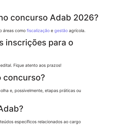
s no concurso Adab 2026?
do áreas como
fiscalização
e
gestão
agrícola.
inscrições para o
Notificação 
Advogado: Ent
Nosso Model
edital. Fique atento aos prazos!
o concurso?
olha e, possivelmente, etapas práticas ou
 Adab?
nteúdos específicos relacionados ao cargo