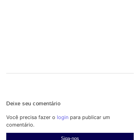
Prorrogação do crédito do FGTS para hospitais
filantrópicos até 2030
07/08/2026
/
Crédito FGTS garante linha de financiamento prorrogada até 2030
para santas casas e hospitais filantrópicos, aliviando...
Deixe seu comentário
Você precisa fazer o
login
para publicar um
comentário.
Siga-nos