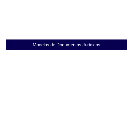
SEAPAC: Casa do Albergado e a importância do
advogado criminalista
20/08/2025
Modelos de Documentos Jurídicos