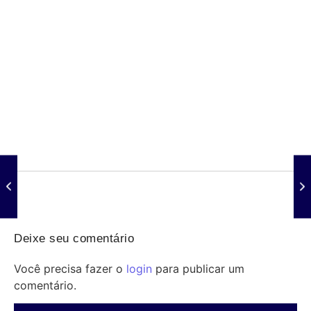
Prorrogação do crédito do FGTS para hospitais
filantrópicos até 2030
07/08/2026
/
Crédito FGTS garante linha de financiamento prorrogada até 2030
para santas casas e hospitais filantrópicos, aliviando...
Deixe seu comentário
Você precisa fazer o
login
para publicar um
comentário.