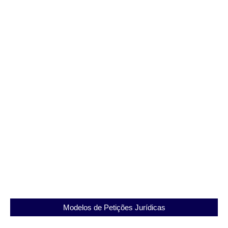
Notificação de Destituição de Mandato de
Advogado: Entenda Seus Direitos e Utilize Nosso
Modelo Exclusivo
Modelos de Petições Jurídicas