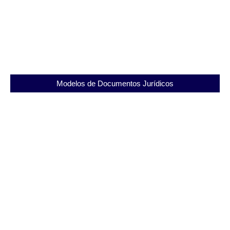
TPMI: A Importância da Unidade Materno Infantil
nas Prisões Brasileiras
23/11/2025
Modelos de Documentos Jurídicos