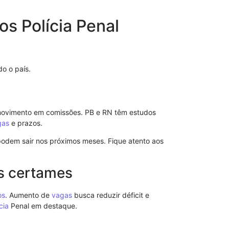
Explore a Pen
s Polícia Penal
Estrutura e I
07/09/2025
o o país.
movimento em comissões. PB e RN têm estudos
gas
e prazos.
podem sair nos próximos meses. Fique atento aos
s certames
os
. Aumento de
vagas
busca reduzir déficit e
cia
Penal em destaque.
Cadeia Públi
Segurança e 
07/09/2025