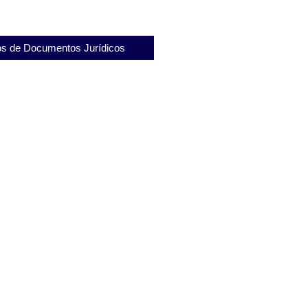
s de Documentos Jurídicos
e Substabelecimento