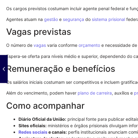
Os cargos previstos costumam incluir agente penal federal e funç
Agentes atuam na
gestão
e
segurança
do
sistema prisional
federa
Vagas previstas
O número de
vagas
varia conforme
orçamento
e necessidade de
Espera-se oferta para níveis médio e superior, dependendo do c
Remuneração e benefícios
Os salários iniciais costumam ser competitivos e incluem gratifica
Além do vencimento, podem haver
plano de carreira
, auxílios e
p
Como acompanhar
Diário Oficial da União:
principal fonte para publicar editai
Sites oficiais:
ministérios e órgãos prisionais divulgam inf
Redes sociais
e canais:
perfis institucionais anunciam com