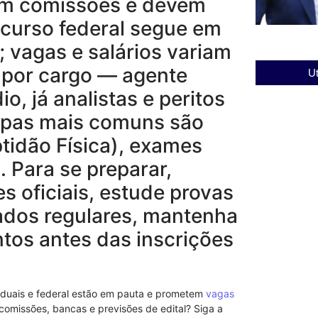
em comissões e devem
ncurso federal segue em
 vagas e salários variam
 por cargo — agente
Ut
, já analistas e peritos
tapas mais comuns são
ptidão Física), exames
. Para se preparar,
es oficiais, estude provas
lados regulares, mantenha
ntos antes das inscrições
aduais e federal estão em pauta e prometem
vagas
comissões, bancas e previsões de edital? Siga a