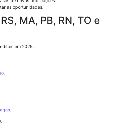
isos de novas publicações.
tar as oportunidades.
: RS, MA, PB, RN, TO e
editais em 2026.
Entenda a re
Direito
so
.
agas
.
o.