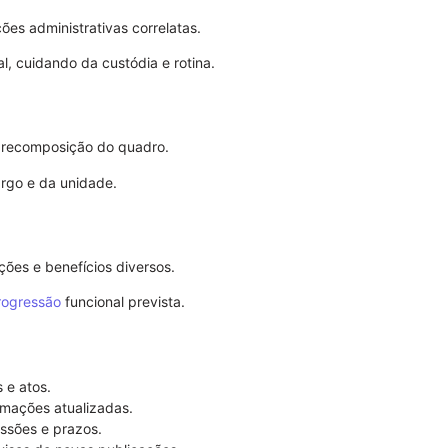
ões administrativas correlatas.
l, cuidando da custódia e rotina.
 recomposição do quadro.
argo e da unidade.
ções e benefícios diversos.
rogressão
funcional prevista.
Procuração p
Importância 
s e atos.
ormações atualizadas.
issões e prazos.