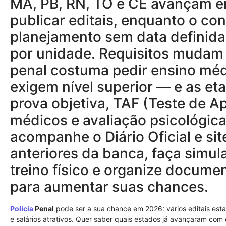
MA, PB, RN, TO e CE avançam 
publicar editais, enquanto o co
planejamento sem data definida;
por unidade. Requisitos mudam
penal costuma pedir ensino médio
exigem nível superior — e as e
prova objetiva, TAF (Teste de A
médicos e avaliação psicológica
acompanhe o Diário Oficial e sit
anteriores da banca, faça simu
treino físico e organize docume
para aumentar suas chances.
Polícia
Penal
pode ser a sua chance em 2026: vários editais est
e salários atrativos. Quer saber quais estados já avançaram com 