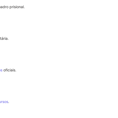
dro prisional.
Modelo de S
Poderes
ária.
os
oficiais.
ursos
.