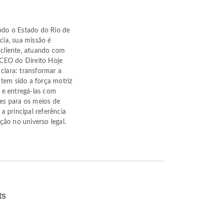
odo o Estado do Rio de
cia, sua missão é
 cliente, atuando com
o CEO do Direito Hoje
clara: transformar a
Como Funcio
tem sido a força motriz
Sem Reserva
 e entregá-las com
Efeitos Práti
ões para os meios de
 principal referência
ão no universo legal.
ts