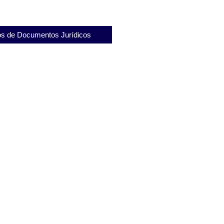
s de Documentos Jurídicos
ara Defesa Criminal: Entenda Sua