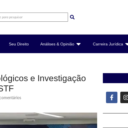
Seu Direito
Análises & Opinião
Carreira Jurídica
ógicos e Investigação
 STF
omentários