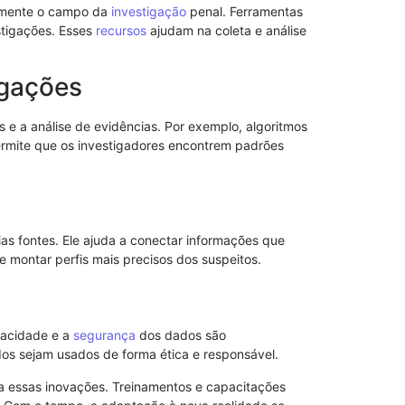
lmente o campo da
investigação
penal. Ferramentas
SEAPRN: O P
stigações. Esses
recursos
ajudam na coleta e análise
na Ressocial
23/11/2025
tigações
 e a análise de evidências. Por exemplo, algoritmos
rmite que os investigadores encontrem padrões
s fontes. Ele ajuda a conectar informações que
 montar perfis mais precisos dos suspeitos.
vacidade e a
segurança
dos dados são
dos sejam usados de forma ética e responsável.
Explore a Pen
Estrutura e I
ra essas inovações. Treinamentos e capacitações
07/09/2025