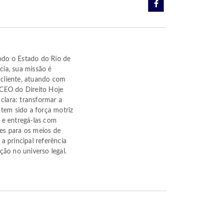
odo o Estado do Rio de
cia, sua missão é
 cliente, atuando com
Procuração p
o CEO do Direito Hoje
Importância 
clara: transformar a
tem sido a força motriz
 e entregá-las com
ões para os meios de
 principal referência
ão no universo legal.