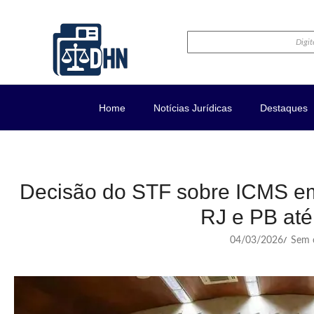
Home
Notícias Jurídicas
Destaques
Decisão do STF sobre ICMS em
RJ e PB at
04/03/2026
Sem c
/