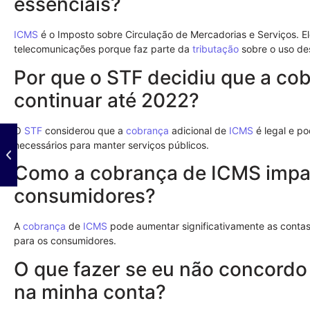
essenciais?
ICMS
é o Imposto sobre Circulação de Mercadorias e Serviços. E
telecomunicações porque faz parte da
tributação
sobre o uso des
Por que o STF decidiu que a c
continuar até 2022?
O
STF
considerou que a
cobrança
adicional de
ICMS
é legal e p
necessários para manter serviços públicos.
Como a cobrança de ICMS impac
consumidores?
A
cobrança
de
ICMS
pode aumentar significativamente as contas 
para os consumidores.
O que fazer se eu não concord
na minha conta?