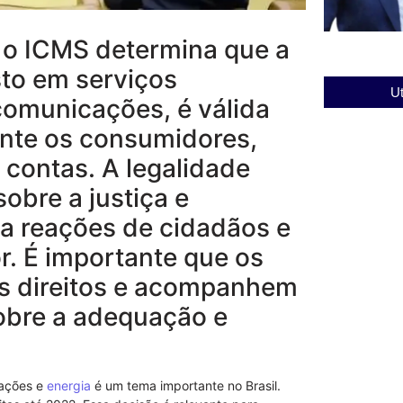
 o ICMS determina que a
to em serviços
Ut
comunicações, é válida
ente os consumidores,
contas. A legalidade
obre a justiça e
 a reações de cidadãos e
. É importante que os
us direitos e acompanhem
obre a adequação e
ações e
energia
é um tema importante no Brasil.