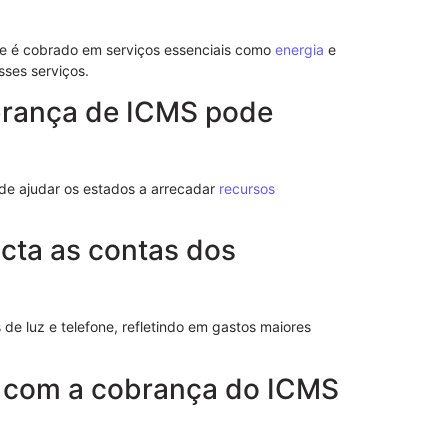
Advogado: Ent
Nosso Model
le é cobrado em serviços essenciais como
energia
e
ses serviços.
obrança de ICMS pode
ode ajudar os estados a arrecadar
recursos
ta as contas dos
de luz e telefone, refletindo em gastos maiores
Como Funcio
Sem Reserva
o com a cobrança do ICMS
Efeitos Práti