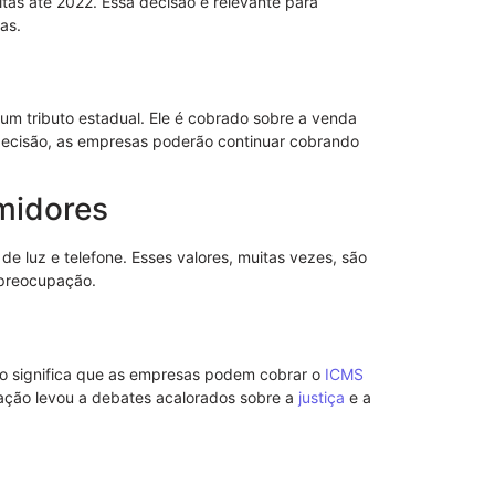
tas até 2022. Essa decisão é relevante para
as.
Como o progr
vida de famí
04/08/2025
 um tributo estadual. Ele é cobrado sobre a venda
 decisão, as empresas poderão continuar cobrando
midores
e luz e telefone. Esses valores, muitas vezes, são
 preocupação.
sso significa que as empresas podem cobrar o
ICMS
uação levou a debates acalorados sobre a
justiça
e a
Instituto Pen
Caminho Para
23/11/2025