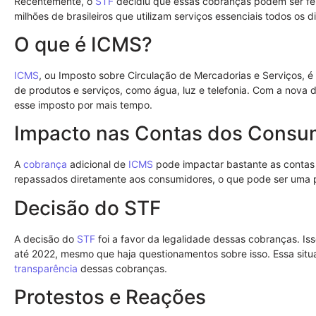
Recentemente, o
STF
decidiu que essas cobranças podem ser fei
milhões de brasileiros que utilizam serviços essenciais todos os di
O que é ICMS?
ICMS
, ou Imposto sobre Circulação de Mercadorias e Serviços, é
de produtos e serviços, como água, luz e telefonia. Com a nova
esse imposto por mais tempo.
Impacto nas Contas dos Consu
A
cobrança
adicional de
ICMS
pode impactar bastante as contas d
repassados diretamente aos consumidores, o que pode ser uma
Decisão do STF
A decisão do
STF
foi a favor da legalidade dessas cobranças. I
até 2022, mesmo que haja questionamentos sobre isso. Essa sit
transparência
dessas cobranças.
Protestos e Reações