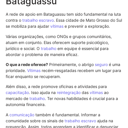
Bataguassu
A rede de apoio em Bataguassu tem sido fundamental na luta
contra o
trabalho escravo
. Essa cidade de Mato Grosso do Sul
se mobiliza para ajudar
vítimas
e prevenir a exploração.
Várias organizações, como ONGs e grupos comunitários,
atuam em conjunto. Elas oferecem suporte psicológico,
jurídico e social. O
trabalho
em equipe é essencial para
abordar o problema de maneira eficaz.
O que a rede oferece?
Primeiramente, o abrigo
seguro
é uma
prioridade.
Vítimas
recém-resgatadas recebem um lugar para
ficar enquanto se recuperam.
Além disso, a rede promove oficinas e atividades para
capacitação
. Isso ajuda na
reintegração
das
vítimas
ao
mercado de
trabalho
. Ter novas habilidades é crucial para a
autonomia financeira.
A
comunicação
também é fundamental. Informar a
comunidade sobre os sinais de
trabalho escravo
ajuda na
prevenção. Assim, todos aprendem a identificar e denunciar