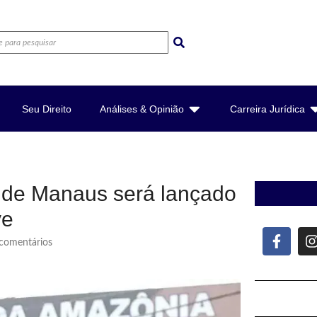
Seu Direito
Análises & Opinião
Carreira Jurídica
l de Manaus será lançado
ve
omentários