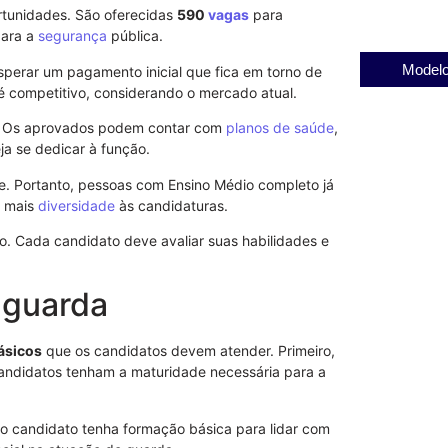
tunidades. São oferecidas
590
vagas
para
para a
segurança
pública.
Modelo
perar um pagamento inicial que fica em torno de
é competitivo, considerando o mercado atual.
o. Os aprovados podem contar com
planos de saúde
,
ja se dedicar à função.
de. Portanto, pessoas com Ensino Médio completo já
z mais
diversidade
às candidaturas.
. Cada candidato deve avaliar suas habilidades e
 guarda
ásicos
que os candidatos devem atender. Primeiro,
candidatos tenham a maturidade necessária para a
Revogação d
 o candidato tenha formação básica para lidar com