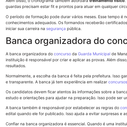
Além disso, o cronograma também abordará
treinamento físico
.
guardas precisam estar fit e prontos para atuar em qualquer circ
O período de formação pode durar vários meses. Esse tempo é n
conhecimentos adequados. Os formandos receberão certificados a
iniciar sua carreira na
segurança
pública.
Banca organizadora do con
A banca organizadora do
concurso
da
Guarda Municipal
de Manau
instituição é responsável por criar e aplicar as provas. Além dis
resultados.
Normalmente, a escolha da banca é feita pela prefeitura. Isso g
e transparente. A banca já tem experiência em realizar
concurso
Os candidatos devem ficar atentos às informações sobre a banca. 
estudo e orientações para ajudar na preparação. Isso pode ser u
A banca também é responsável por estabelecer as regras do
con
edital quando ele for publicado. Isso ajuda a evitar surpresas e
Confiar na banca organizadora é essencial. Quando é uma instit