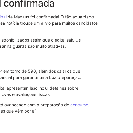
l confirmada
Entendendo a
Acioli e seu 
ipal
de Manaus foi confirmada! O tão aguardado
23/11/2025
sa notícia trouxe um alívio para muitos candidatos
disponibilizados assim que o edital sair. Os
ar na guarda são muito atrativas.
er em torno de 590, além dos salários que
sencial para garantir uma boa preparação.
al apresentar. Isso inclui detalhes sobre
rovas e avaliações físicas.
está avançando com a preparação do
concurso
.
des que vêm por aí!
Explore a Pen
Estrutura e I
07/09/2025