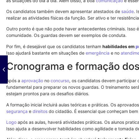
as situações do dia a dia. Além disso, a boa
comunicação
é essen
Os candidatos também devem apresentar atestados de
saúde
. 
realizar as atividades físicas da função. Ser ativo e ter resistên
Outro ponto é que não pode haver antecedentes criminais. Isso
comunidade. Os guardas devem ser exemplos de conduta.
Por fim, é desejável que os candidatos tenham
habilidades em
p
Isso ajudará bastante em situações de
emergência
e no
atendim
Cronograma e formação dos
Após a
aprovação
no
concurso
, os candidatos devem participar
fundamental para preparar os novos guardas. O treinamento será 
estejam prontos para os desafios diários.
A formação inicial incluirá aulas teóricas e práticas. Os aprovad
segurança
e
direitos
do cidadão. É essencial que conheçam bem 
Logo
após as aulas, haverá atividades práticas. Os alunos pratic
Isso ajuda a desenvolver habilidades como agilidade e tomada d