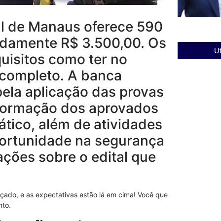
l de Manaus oferece 590
adamente R$ 3.500,00. Os
Ut
uisitos como ter no
 completo. A banca
pela aplicação das provas
 formação dos aprovados
rático, além de atividades
oportunidade na segurança
ações sobre o edital que
çado, e as expectativas estão lá em cima! Você que
nto.