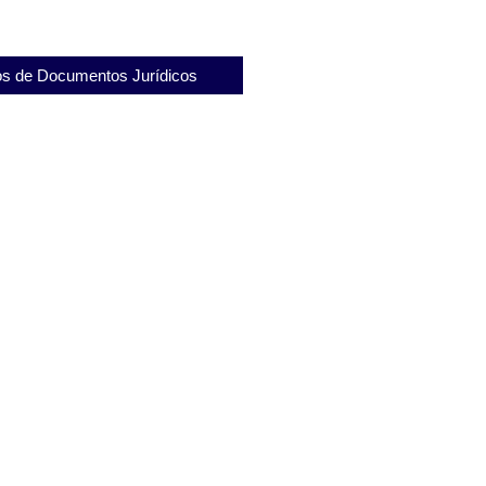
s de Documentos Jurídicos
e Substabelecimento