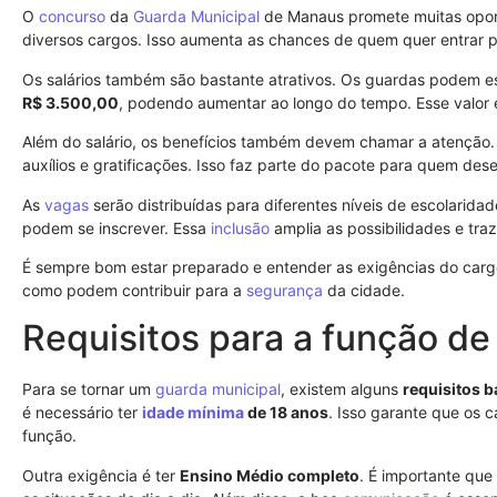
O
concurso
da
Guarda Municipal
de Manaus promete muitas opor
diversos cargos. Isso aumenta as chances de quem quer entrar 
Os salários também são bastante atrativos. Os guardas podem es
R$ 3.500,00
, podendo aumentar ao longo do tempo. Esse valor 
Além do salário, os benefícios também devem chamar a atençã
auxílios e gratificações. Isso faz parte do pacote para quem dese
As
vagas
serão distribuídas para diferentes níveis de escolarida
podem se inscrever. Essa
inclusão
amplia as possibilidades e tra
É sempre bom estar preparado e entender as exigências do cargo
como podem contribuir para a
segurança
da cidade.
Requisitos para a função de
Para se tornar um
guarda municipal
, existem alguns
requisitos b
é necessário ter
idade mínima
de 18 anos
. Isso garante que os 
função.
Outra exigência é ter
Ensino Médio completo
. É importante que