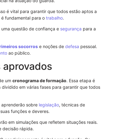
cial na atuação do guarda.
Isso é vital para garantir que todos estão aptos a
cia é fundamental para o
trabalho
.
 é uma questão de confiança e
segurança
para a
rimeiros socorros
e noções de
defesa
pessoal.
ento
ao público.
 aprovados
 de um
cronograma de formação
. Essa etapa é
dividido em várias fases para garantir que todos
Procuração p
Importância 
os aprenderão sobre
legislação
, técnicas de
suas funções e deveres.
arão em simulações que refletem situações reais.
e decisão rápida.