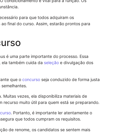
 O condicionamento é vital para a função. Os
unstância.
ecessário para que todos adquiram os
o final do curso. Assim, estarão prontos para
curso
s é uma parte importante do processo. Essa
so, ela também cuida da
seleção
e divulgação dos
Modelo de S
Poderes
arante que o
concurso
seja conduzido de forma justa
s
semelhantes.
Muitas vezes, ela disponibiliza materiais de
m recurso muito útil para quem está se preparando.
curso
. Portanto, é importante ler atentamente o
 assegura que todos cumpram os requisitos.
uição de renome, os candidatos se sentem mais