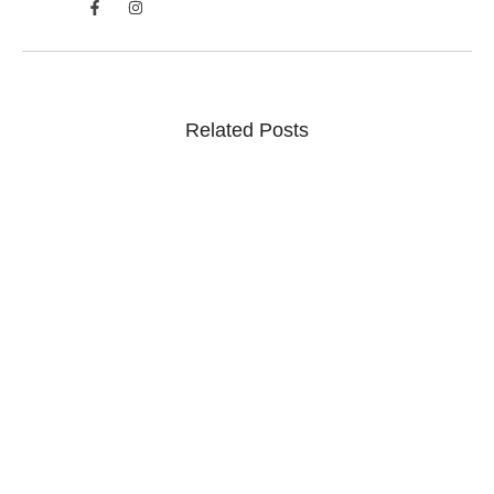
Related Posts
Estudantes debatem democracia digital e