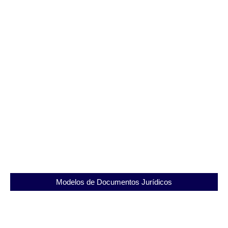
Conheça o Hospital de Custódia e Tratamento
Psiquiátrico Henrique Roxo
07/09/2025
Modelos de Documentos Jurídicos