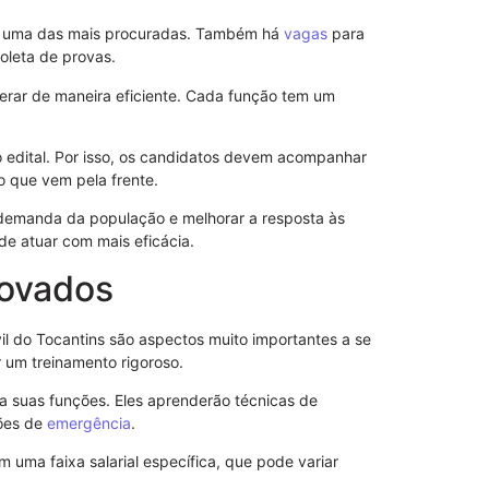
Alerta Verde
é uma das mais procuradas. Também há
vagas
para
Ambientais e
oleta de provas.
Eficiência
01/08/2025
rar de maneira eficiente. Cada função tem um
 edital. Por isso, os candidatos devem acompanhar
o que vem pela frente.
 demanda da população e melhorar a resposta às
de atuar com mais eficácia.
rovados
il do Tocantins são aspectos muito importantes a se
 um treinamento rigoroso.
ra suas funções. Eles aprenderão técnicas de
ções de
emergência
.
Disque 100: 
uma faixa salarial específica, que pode variar
Denúncias do