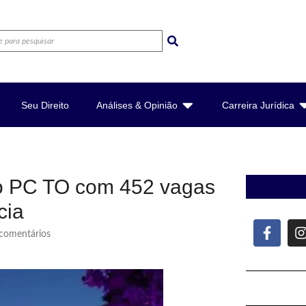
Seu Direito
Análises & Opinião
Carreira Jurídica
so PC TO com 452 vagas
cia
omentários