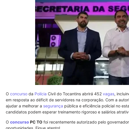
O
concurso
da
Polícia
Civil do Tocantins abrirá 452
vagas
, inclu
em resposta ao déficit de servidores na corporação. Com a autor
ajudar a melhorar a
segurança
pública e eficiência policial no es
candidatos podem esperar treinamento rigoroso e salários atrativ
O
concurso
PC TO
foi recentemente autorizado pelo governado
oportunidades. Fique atento!