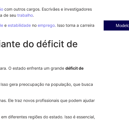
31/07/2025
ão
com outros cargos. Escrivães e investigadores
ia de seu
trabalho
.
de
e
estabilidade
no
emprego
. Isso torna a carreira
Modelo
ante do déficit de
clara. O estado enfrenta um grande
déficit de
. Isso gera preocupação na população, que busca
as. Ele traz novos profissionais que podem ajudar
m diferentes regiões do estado. Isso é essencial,