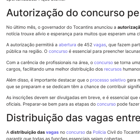
Autorização do concurso pe
No último mês, o governador do Tocantins anunciou a
autorizaç
notícia trouxe alívio e esperança para muitos que esperam uma cha
A autorização permitirá a
abertura
de 452
vagas
, que fazem part
pública na região. O
concurso
é essencial para preencher lacuna
Com a carência de profissionais na área, o
concurso
se torna uma
cargos, facilitando uma melhor distribuição dos
recursos
humanos
Além disso, é importante destacar que o
processo seletivo
gera m
que se preparam e se dedicam têm a chance de contribuir signif
As inscrições devem ser divulgadas em breve, e é essencial que 
oficiais. Preparar-se bem para as etapas do
concurso
pode fazer 
Distribuição das vagas entr
A
distribuição das
vagas
no
concurso
da
Polícia
Civil do Tocanti
garantir que todas as funções essenciais sejam cobertas.