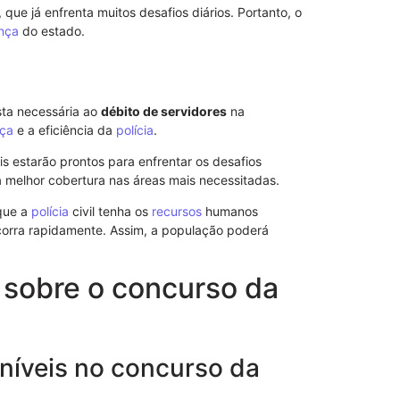
Procuração p
que já enfrenta muitos desafios diários. Portanto, o
Importância 
nça
do estado.
sta necessária ao
débito de servidores
na
ça
e a eficiência da
polícia
.
s estarão prontos para enfrentar os desafios
ma melhor cobertura nas áreas mais necessitadas.
que a
polícia
civil tenha os
recursos
humanos
orra rapidamente. Assim, a população poderá
 sobre o concurso da
Modelo de No
de Advogado 
níveis no concurso da