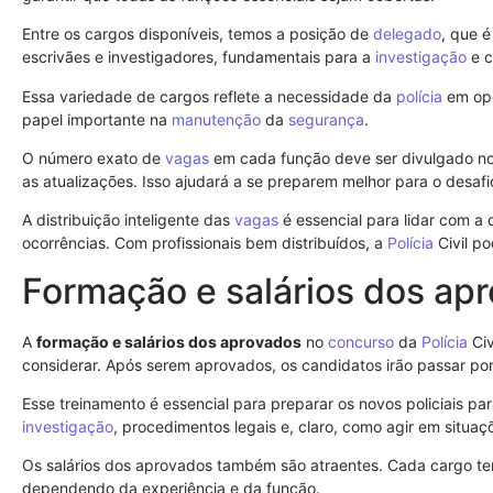
Entre os cargos disponíveis, temos a posição de
delegado
, que 
escrivães e investigadores, fundamentais para a
investigação
e c
Essa variedade de cargos reflete a necessidade da
polícia
em ope
papel importante na
manutenção
da
segurança
.
O número exato de
vagas
em cada função deve ser divulgado no
as atualizações. Isso ajudará a se preparem melhor para o desafi
A distribuição inteligente das
vagas
é essencial para lidar com a
ocorrências. Com profissionais bem distribuídos, a
Polícia
Civil po
Formação e salários dos ap
A
formação e salários dos aprovados
no
concurso
da
Polícia
Civ
considerar. Após serem aprovados, os candidatos irão passar por
Esse treinamento é essencial para preparar os novos policiais pa
investigação
, procedimentos legais e, claro, como agir em situa
Os salários dos aprovados também são atraentes. Cada cargo tem 
dependendo da experiência e da função.