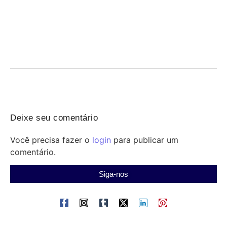
indígena e profissionais
06/08/2026
/
Saúde indígena: profissionais enfrentam violência, precariedade de
estrutura, transporte e insumos; Senado debate medidas urgentes
para...
Deixe seu comentário
Você precisa fazer o
login
para publicar um
comentário.
Siga-nos