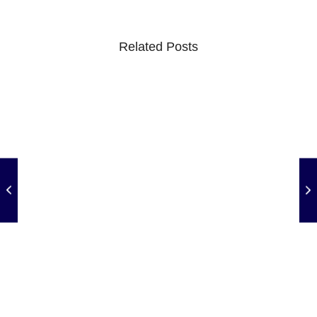
Related Posts
Ponto facultativo e feriado alteram expediente do
STF; prazos prorrogados
07/08/2026
/
Ponto facultativo: STF não terá expediente na segunda e terça;
prazos processuais serão automaticamente prorrogados para...