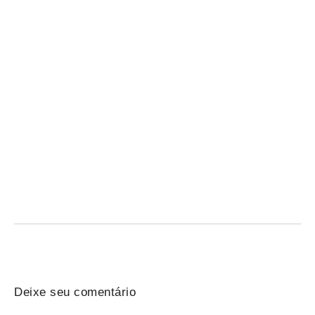
Revisão grátis do Qconcursos para o Concurso
Penal RS — hoje às 18h
07/08/2026
/
Concurso Penal: participe da revisão gratuita do Qconcursos
nesta sexta às 18h e revise temas-chave antes...
Deixe seu comentário