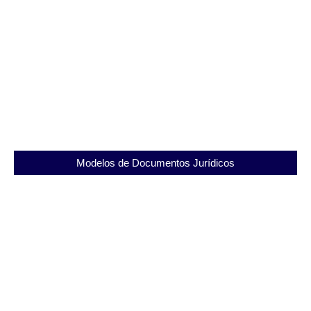
Presídio Ary Franco ( SEAPAF): Estrutura,
Importância e Advocacia Penal
03/11/2025
Modelos de Documentos Jurídicos