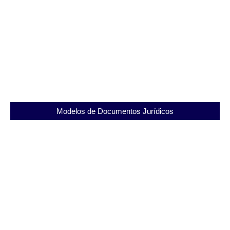
Explore a Penitenciária Dr. Serrano Neves:
Estrutura e Importância
07/09/2025
Modelos de Documentos Jurídicos