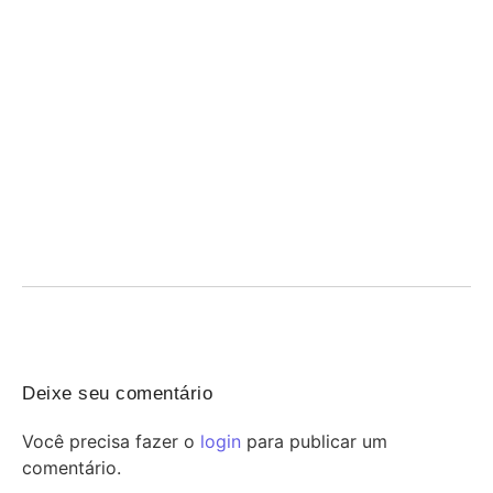
Prorrogação do crédito do FGTS para hospitais
filantrópicos até 2030
07/08/2026
/
Crédito FGTS garante linha de financiamento prorrogada até 2030
para santas casas e hospitais filantrópicos, aliviando...
Deixe seu comentário
Você precisa fazer o
login
para publicar um
comentário.