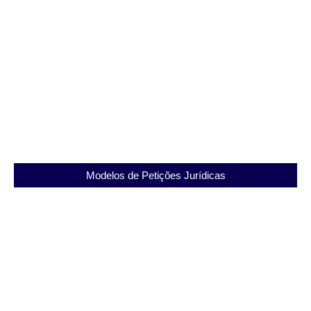
Revogação de Substabelecimento
Modelos de Petições Jurídicas