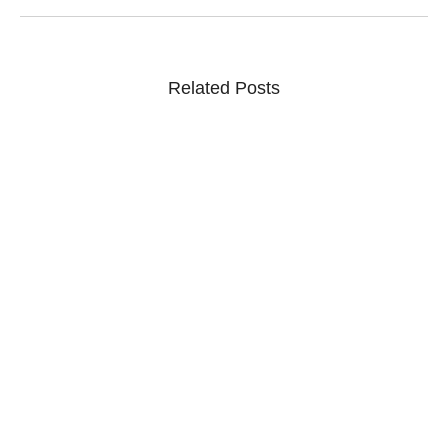
Related Posts
Como organizar estudos para concurso militar:
método prático em 7 passos
06/08/2026
/
Concurso militar: veja um método em 7 passos para montar