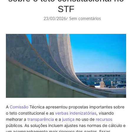
STF
23/03/2026
Sem comentários
/
A
Comissão
Técnica apresentou propostas importantes sobre
o teto constitucional e as
verbas indenizatórias
, visando
melhorar a
transparência
e a
justiça
no uso de
recursos
públicos. As soluções incluem ajustes nas normas de cálculo e
um acompanhamento mais rigoroso dos gastos. Essas