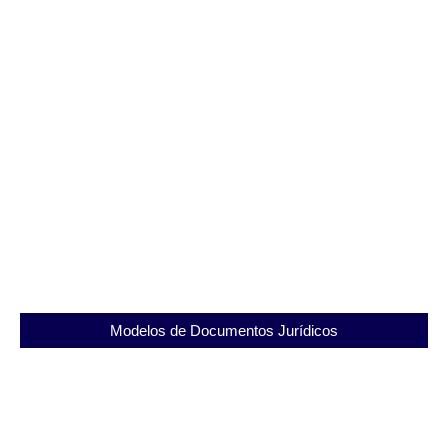
Patronato Magarinos Torres: Reinserindo
Cidadãos na Sociedade
04/09/2025
Modelos de Documentos Jurídicos