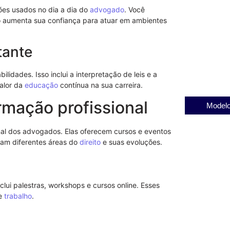
ões usados no dia a dia do
advogado
. Você
Entenda a Im
sso aumenta sua confiança para atuar em ambientes
Tratamento d
21/08/2025
Conheça a Pen
tante
seus objetivo
03/12/2025
lidades. Isso inclui a interpretação de leis e a
valor da
educação
contínua na sua carreira.
rmação profissional
Modelo
al dos advogados. Elas oferecem cursos e eventos
am diferentes áreas do
direito
e suas evoluções.
ui palestras, workshops e cursos online. Esses
de
trabalho
.