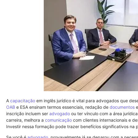
A
capacitação
em inglês jurídico é vital para advogados que dese
OAB
e ESA ensinam termos essenciais, redação de
documentos
e
inscrição incluem ser
advogado
ou ter vínculo com a área jurídic
carreira, melhora a
comunicação
com clientes internacionais e d
Investir nessa formação pode trazer benefícios significativos na 
Se você é
advogado
, provavelmente já se deparou com a neces