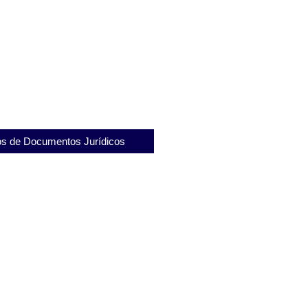
portância do Sanatório Penal no
e Saúde Mental
itenciária Milton Dias Moreira e
s sociais
s de Documentos Jurídicos