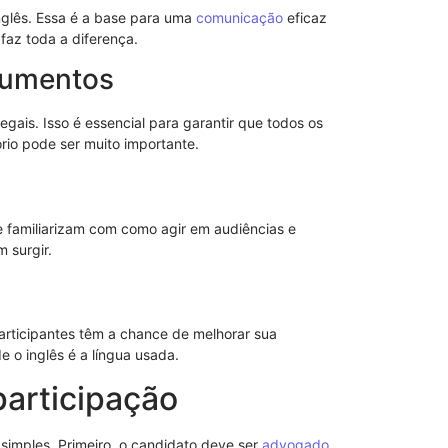
nglês. Essa é a base para uma
comunicação
eficaz
Modelo de S
faz toda a diferença.
Poderes
cumentos
egais. Isso é essencial para garantir que todos os
rio pode ser muito importante.
e familiarizam com como agir em audiências e
 surgir.
articipantes têm a chance de melhorar sua
e o inglês é a língua usada.
Procuração p
participação
Importância 
s simples. Primeiro, o candidato deve ser
advogado