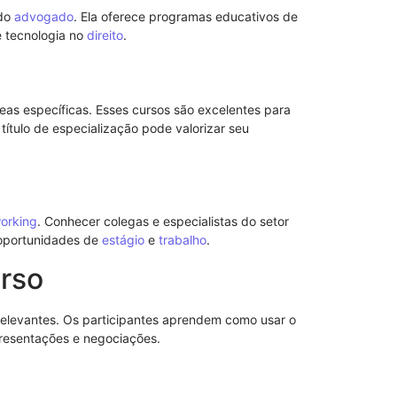
 do
advogado
. Ela oferece programas educativos de
 tecnologia no
direito
.
Entenda a re
as específicas. Esses cursos são excelentes para
Direito
ítulo de especialização pode valorizar seu
orking
. Conhecer colegas e especialistas do setor
 oportunidades de
estágio
e
trabalho
.
rso
elevantes. Os participantes aprendem como usar o
apresentações e negociações.