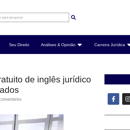
Seu Direito
Análises & Opinião
Carreira Jurídica
uito de inglês jurídico
gados
omentários