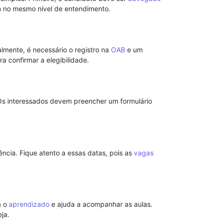
am no mesmo nível de entendimento.
lmente, é necessário o registro na
OAB
e um
 confirmar a elegibilidade.
s interessados devem preencher um formulário
Modelo de No
de Advogado 
cia. Fique atento a essas datas, pois as
vagas
a o
aprendizado
e ajuda a acompanhar as aulas.
ja.