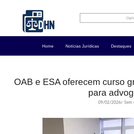
Home
Notícias Jurídicas
Destaques
OAB e ESA oferecem curso grat
para advo
09/02/2026
Sem c
/