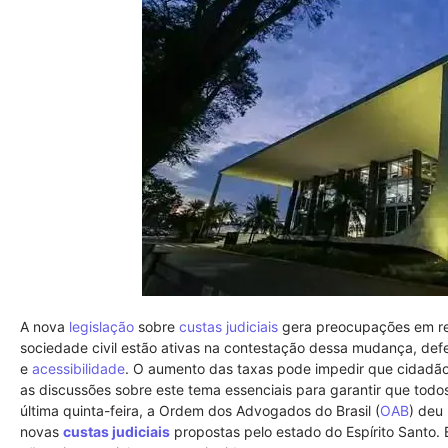
A nova
legislação
sobre
custas judiciais
gera preocupações em r
sociedade civil estão ativas na contestação dessa mudança, def
e
acessibilidade
. O aumento das taxas pode impedir que cidadã
as discussões sobre este tema essenciais para garantir que tod
última quinta-feira, a Ordem dos Advogados do Brasil (
OAB
) deu
novas
custas judiciais
propostas pelo estado do Espírito Santo.