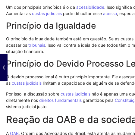
Um dos principais princípios é o da
acessibilidade
. Isso signific
Aumentar as
custas judiciais
pode dificultar esse
acesso
, especi
Princípio da Igualdade
O princípio da igualdade também está em questão. Se as custas 
acessar os
tribunais
. Isso vai contra a ideia de que todos têm o
situação financeira.
Princípio do Devido Processo L
O devido processo legal é outro princípio importante. Ele asseg
as
custas judiciais
limitam a capacidade de alguém de se defender
Por isso, a discussão sobre
custas judiciais
não é apenas uma que
diretamente nos
direitos fundamentais
garantidos pela
Constitui
sistema judicial justo.
Reação da OAB e da socieda
A
OAB
, Ordem dos Advogados do Brasil, está atenta às mudanç