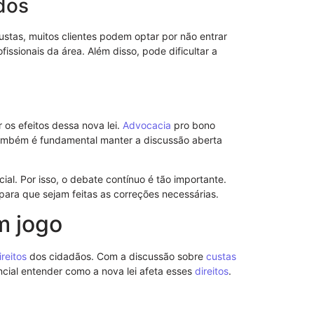
dos
as, muitos clientes podem optar por não entrar
fissionais da área. Além disso, pode dificultar a
Modelo de S
Poderes
 os efeitos dessa nova lei.
Advocacia
pro bono
ambém é fundamental manter a discussão aberta
ial. Por isso, o debate contínuo é tão importante.
ara que sejam feitas as correções necessárias.
m jogo
ireitos
dos cidadãos. Com a discussão sobre
custas
cial entender como a nova lei afeta esses
direitos
.