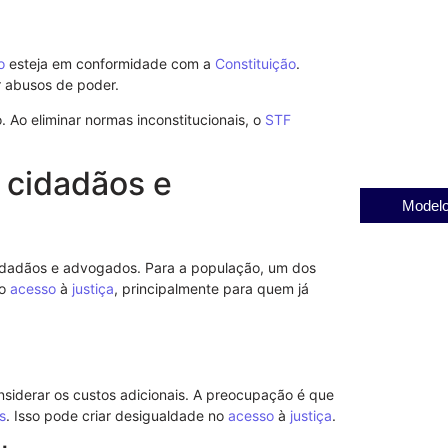
o
esteja em conformidade com a
Constituição
.
ar abusos de poder.
Cadeia Públi
Ressocializa
. Ao eliminar normas inconstitucionais, o
STF
23/08/2025
a cidadãos e
Modelo
cidadãos e advogados. Para a população, um dos
 o
acesso
à
justiça
, principalmente para quem já
siderar os custos adicionais. A preocupação é que
s
. Isso pode criar desigualdade no
acesso
à
justiça
.