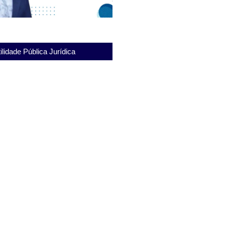
ilidade Pública Jurídica
ortância do Instituto Penal
ibe para a reintegração