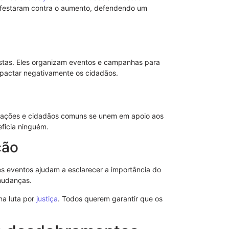
nifestaram contra o aumento, defendendo um
stas. Eles organizam eventos e campanhas para
mpactar negativamente os cidadãos.
izações e cidadãos comuns se unem em apoio aos
ficia ninguém.
ção
Revogação d
es eventos ajudam a esclarecer a importância do
mudanças.
na luta por
justiça
. Todos querem garantir que os