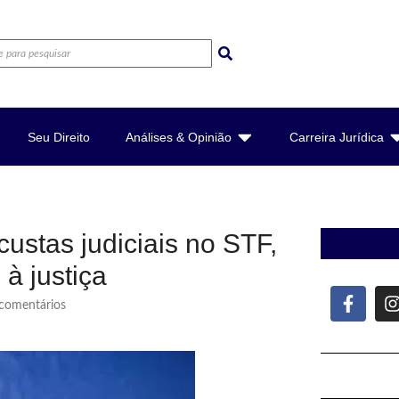
Seu Direito
Análises & Opinião
Carreira Jurídica
stas judiciais no STF,
à justiça
omentários