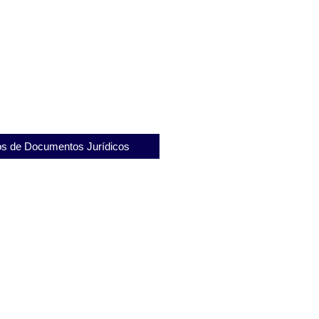
ca Pedrolino Werling: Segurança e
ção dos Detentos
s de Documentos Jurídicos