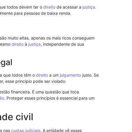
a que todos devem ter o
direito
de acessar a
justiça
.
Procuração p
Importância 
almente para pessoas de baixa renda.
são muito altas, apenas os mais ricos conseguem
 mesmo
direito
à
justiça
, independente de sua
egal
ura que todos têm o
direito
a um
julgamento
justo. Se
, esse princípio pode ser violado.
stão financeira. É uma questão que toca
ção
. Proteger esses princípios é essencial para um
Notificação 
de civil
Advogado: Ent
Nosso Model
as nas
custas judiciais
. A entidade vê essas