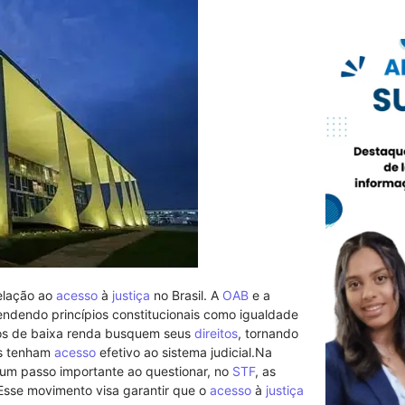
elação ao
acesso
à
justiça
no Brasil. A
OAB
e a
endendo princípios constitucionais como igualdade
os de baixa renda busquem seus
direitos
, tornando
os tenham
acesso
efetivo ao sistema judicial.Na
 um passo importante ao questionar, no
STF
, as
 Esse movimento visa garantir que o
acesso
à
justiça