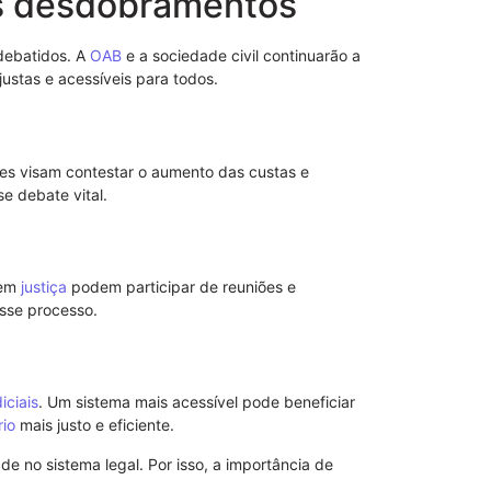
is desdobramentos
debatidos. A
OAB
e a sociedade civil continuarão a
justas e acessíveis para todos.
es visam contestar o aumento das custas e
e debate vital.
Modelo de No
de Advogado 
 em
justiça
podem participar de reuniões e
esse processo.
iciais
. Um sistema mais acessível pode beneficiar
rio
mais justo e eficiente.
e no sistema legal. Por isso, a importância de