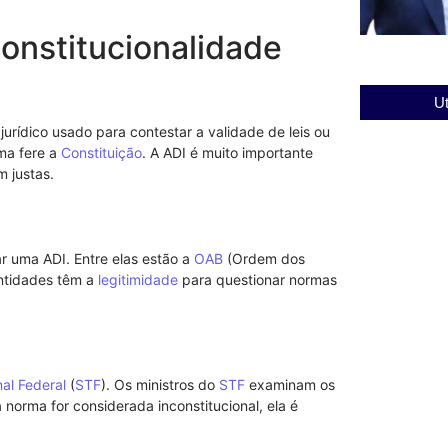
constitucionalidade
Ut
jurídico usado para contestar a validade de leis ou
ma fere a
Constituição
. A ADI é muito importante
Entenda a imp
m justas.
Vicente Pirag
03/12/2025
r uma ADI. Entre elas estão a
OAB
(Ordem dos
entidades têm a
legitimidade
para questionar normas
al Federal
(
STF
). Os ministros do
STF
examinam os
orma for considerada inconstitucional, ela é