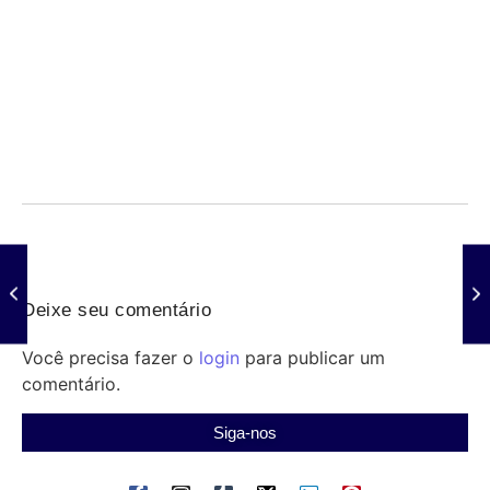
Violência e falta de estrutura ameaçam saúde
indígena e profissionais
06/08/2026
/
Saúde indígena: profissionais enfrentam violência, precariedade de
estrutura, transporte e insumos; Senado debate medidas urgentes
para...
Deixe seu comentário
Você precisa fazer o
login
para publicar um
comentário.
Siga-nos