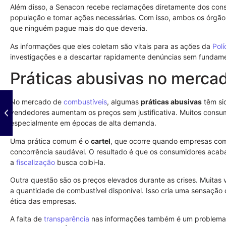
Além disso, a Senacon recebe reclamações diretamente dos cons
população e tomar ações necessárias. Com isso, ambos os órgãos 
que ninguém pague mais do que deveria.
As informações que eles coletam são vitais para as ações da
Polí
investigações e a descartar rapidamente denúncias sem fundam
Práticas abusivas no merca
No mercado de
combustíveis
, algumas
práticas abusivas
têm si
vendedores aumentam os preços sem justificativa. Muitos consum
especialmente em épocas de alta demanda.
Uma prática comum é o
cartel
, que ocorre quando empresas com
concorrência saudável. O resultado é que os consumidores acaba
a
fiscalização
busca coibi-la.
Outra questão são os preços elevados durante as crises. Muita
a quantidade de combustível disponível. Isso cria uma sensação
ética das empresas.
A falta de
transparência
nas informações também é um problema. 