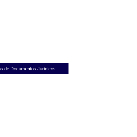
endimento Exclusivo, por
ara Mulheres em Situação de
s de Documentos Jurídicos