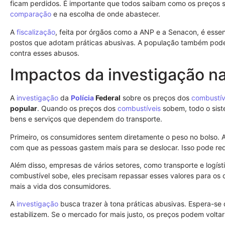
ficam perdidos. É importante que todos saibam como os preços 
comparação
e na escolha de onde abastecer.
A
fiscalização
, feita por órgãos como a ANP e a Senacon, é esse
postos que adotam práticas abusivas. A população também pode 
contra esses abusos.
Impactos da investigação n
A
investigação
da
Polícia
Federal
sobre os preços dos
combustív
popular
. Quando os preços dos
combustíveis
sobem, todo o sist
bens e serviços que dependem do transporte.
Primeiro, os consumidores sentem diretamente o peso no bolso. 
com que as pessoas gastem mais para se deslocar. Isso pode redu
Além disso, empresas de vários setores, como transporte e logís
combustível sobe, eles precisam repassar esses valores para os c
mais a vida dos consumidores.
A
investigação
busca trazer à tona práticas abusivas. Espera-se q
estabilizem. Se o mercado for mais justo, os preços podem voltar 