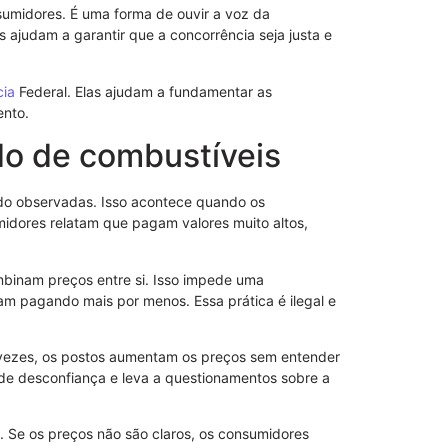
umidores. É uma forma de ouvir a voz da
ajudam a garantir que a concorrência seja justa e
Modelo de No
de Advogado 
cia
Federal. Elas ajudam a fundamentar as
ento.
do de combustíveis
do observadas. Isso acontece quando os
idores relatam que pagam valores muito altos,
binam preços entre si. Isso impede uma
m pagando mais por menos. Essa prática é ilegal e
s vezes, os postos aumentam os preços sem entender
 de desconfiança e leva a questionamentos sobre a
Como Funcio
Sem Reserva
Se os preços não são claros, os consumidores
Efeitos Práti