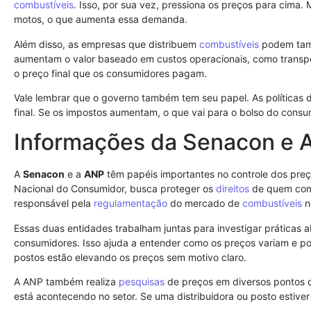
combustíveis
. Isso, por sua vez, pressiona os preços para cima.
motos, o que aumenta essa demanda.
Além disso, as empresas que distribuem
combustíveis
podem tamb
aumentam o valor baseado em custos operacionais, como transpo
o preço final que os consumidores pagam.
Vale lembrar que o governo também tem seu papel. As políticas
final. Se os impostos aumentam, o que vai para o bolso do cons
Informações da Senacon e 
A
Senacon
e a
ANP
têm papéis importantes no controle dos pre
Nacional do Consumidor, busca proteger os
direitos
de quem comp
responsável pela
regulamentação
do mercado de
combustíveis
no
Essas duas entidades trabalham juntas para investigar práticas 
consumidores. Isso ajuda a entender como os preços variam e p
postos estão elevando os preços sem motivo claro.
A ANP também realiza
pesquisas
de preços em diversos pontos d
está acontecendo no setor. Se uma distribuidora ou posto estiver