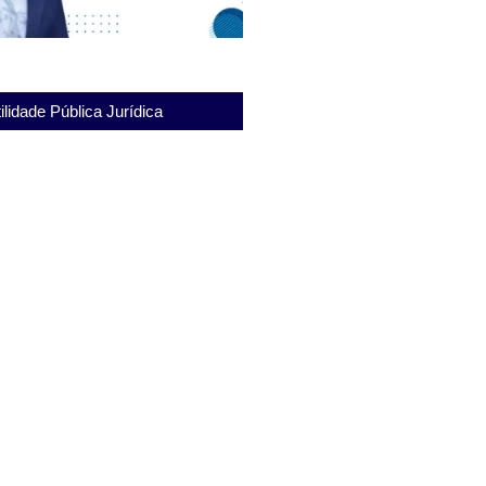
ilidade Pública Jurídica
ca Joaquim Ferreira de Souza:
 Dignidade em Foco