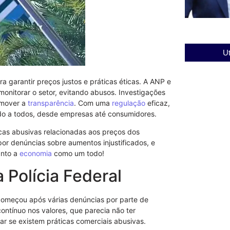
Ut
ra garantir preços justos e práticas éticas. A ANP e
Cadeia Públi
Segurança e
monitorar o setor, evitando abusos. Investigações
03/12/2025
omover a
transparência
. Com uma
regulação
eficaz,
ndo a todos, desde empresas até consumidores.
cas abusivas relacionadas aos preços dos
por denúncias sobre aumentos injustificados, e
anto a
economia
como um todo!
 Polícia Federal
omeçou após várias denúncias por parte de
tínuo nos valores, que parecia não ter
car se existem práticas comerciais abusivas.