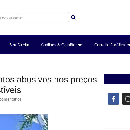
Seu Direito
Análises & Opinião
Carreira Jurídica
ntos abusivos nos preços
íveis
omentários