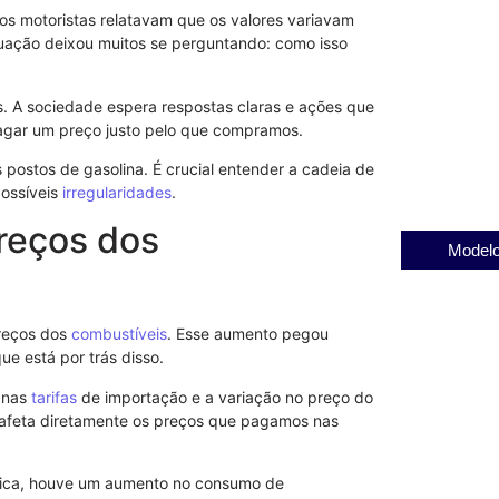
os motoristas relatavam que os valores variavam
tuação deixou muitos se perguntando: como isso
Ligue 180: At
. A sociedade espera respostas claras e ações que
Mulheres e p
agar um preço justo pelo que compramos.
Violência
31/07/2025
s postos de gasolina. É crucial entender a cadeia de
 possíveis
irregularidades
.
reços dos
Modelo
reços dos
combustíveis
. Esse aumento pegou
ue está por trás disso.
o nas
tarifas
de importação e a variação no preço do
 afeta diretamente os preços que pagamos nas
mica, houve um aumento no consumo de