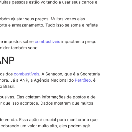
 Muitas pessoas estão voltando a usar seus carros e
ém ajustar seus preços. Muitas vezes elas
rte e armazenamento. Tudo isso se soma e reflete
Procuração p
 de impostos sobre
combustíveis
impactam o preço
Importância 
umidor também sobe.
ANP
ços dos
combustíveis
. A Senacon, que é a Secretaria
ra. Já a ANP, a Agência Nacional do
Petróleo
, é
 Brasil.
abusivas. Elas coletam informações de postos e de
or que isso acontece. Dados mostram que muitos
e venda. Essa ação é crucial para monitorar o que
 cobrando um valor muito alto, eles podem agir.