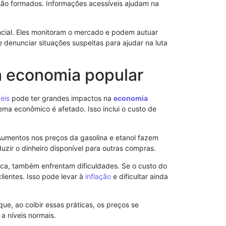
são formados. Informações acessíveis ajudam na
ncial. Eles monitoram o mercado e podem autuar
denunciar situações suspeitas para ajudar na luta
a economia popular
eis
pode ter grandes impactos na
economia
ema econômico é afetado. Isso inclui o custo de
Aumentos nos preços da gasolina e etanol fazem
zir o dinheiro disponível para outras compras.
Notificação 
tica, também enfrentam dificuldades. Se o custo do
Advogado: Ent
lientes. Isso pode levar à
inflação
e dificultar ainda
Nosso Model
ue, ao coibir essas práticas, os preços se
a níveis normais.