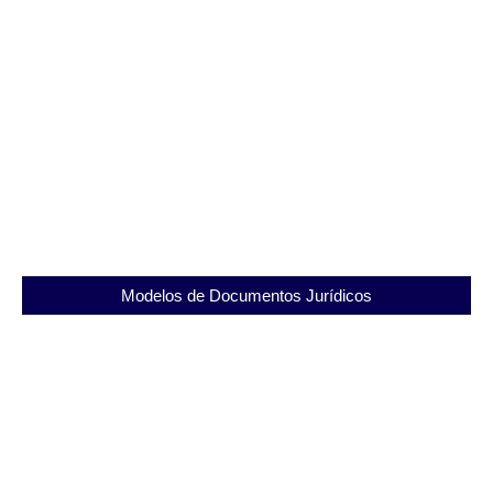
Conheça a Penitenciária Coronel PM Francisco
Spargoli Rocha e suas atividades
04/09/2025
Modelos de Documentos Jurídicos