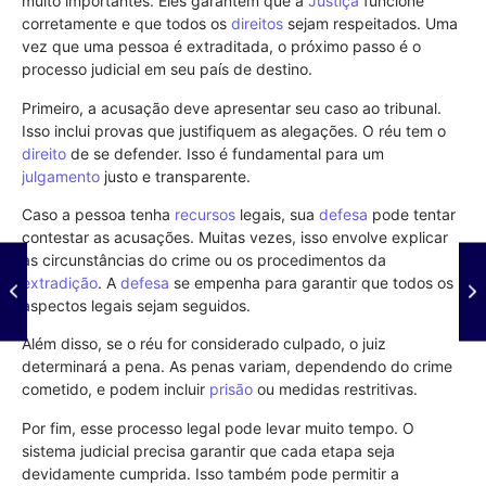
muito importantes. Eles garantem que a
Justiça
funcione
corretamente e que todos os
direitos
sejam respeitados. Uma
vez que uma pessoa é extraditada, o próximo passo é o
processo judicial em seu país de destino.
Primeiro, a acusação deve apresentar seu caso ao tribunal.
Isso inclui provas que justifiquem as alegações. O réu tem o
direito
de se defender. Isso é fundamental para um
julgamento
justo e transparente.
Caso a pessoa tenha
recursos
legais, sua
defesa
pode tentar
contestar as acusações. Muitas vezes, isso envolve explicar
as circunstâncias do crime ou os procedimentos da
extradição
. A
defesa
se empenha para garantir que todos os
aspectos legais sejam seguidos.
Além disso, se o réu for considerado culpado, o juiz
determinará a pena. As penas variam, dependendo do crime
cometido, e podem incluir
prisão
ou medidas restritivas.
Por fim, esse processo legal pode levar muito tempo. O
sistema judicial precisa garantir que cada etapa seja
devidamente cumprida. Isso também pode permitir a