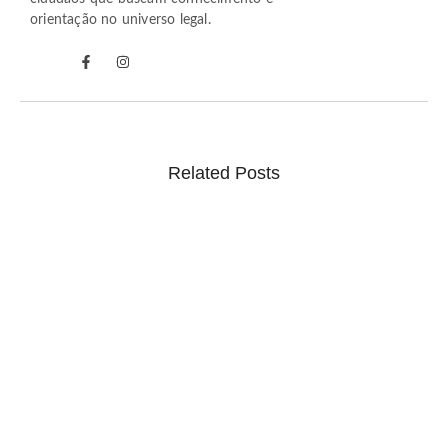
orientação no universo legal.
Related Posts
Ponto facultativo e feriado alteram expediente do