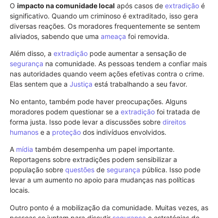
O
impacto na comunidade local
após casos de
extradição
é
significativo. Quando um criminoso é extraditado, isso gera
diversas reações. Os moradores frequentemente se sentem
aliviados, sabendo que uma
ameaça
foi removida.
Além disso, a
extradição
pode aumentar a sensação de
segurança
na comunidade. As pessoas tendem a confiar mais
nas autoridades quando veem ações efetivas contra o crime.
Elas sentem que a
Justiça
está trabalhando a seu favor.
No entanto, também pode haver preocupações. Alguns
moradores podem questionar se a
extradição
foi tratada de
forma justa. Isso pode levar a discussões sobre
direitos
humanos
e a
proteção
dos indivíduos envolvidos.
A
mídia
também desempenha um papel importante.
Reportagens sobre extradições podem sensibilizar a
população sobre
questões
de
segurança
pública. Isso pode
levar a um aumento no apoio para mudanças nas políticas
locais.
Outro ponto é a mobilização da comunidade. Muitas vezes, as
pessoas se juntam para discutir
segurança
e estratégias de