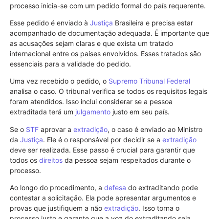
processo inicia-se com um pedido formal do país requerente.
Esse pedido é enviado à
Justiça
Brasileira e precisa estar
acompanhado de documentação adequada. É importante que
as acusações sejam claras e que exista um tratado
internacional entre os países envolvidos. Esses tratados são
essenciais para a validade do pedido.
Uma vez recebido o pedido, o
Supremo Tribunal Federal
analisa o caso. O tribunal verifica se todos os requisitos legais
foram atendidos. Isso inclui considerar se a pessoa
extraditada terá um
julgamento
justo em seu país.
Se o
STF
aprovar a
extradição
, o caso é enviado ao Ministro
da
Justiça
. Ele é o responsável por decidir se a
extradição
deve ser realizada. Esse passo é crucial para garantir que
todos os
direitos
da pessoa sejam respeitados durante o
processo.
Ao longo do procedimento, a
defesa
do extraditando pode
contestar a solicitação. Ela pode apresentar argumentos e
provas que justifiquem a não
extradição
. Isso torna o
processo justo e garante que a voz do extraditando seja