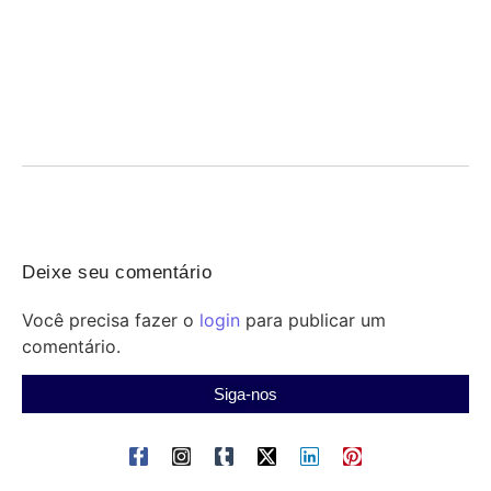
Revisão grátis do Qconcursos para o Concurso
Penal RS — hoje às 18h
07/08/2026
/
Concurso Penal: participe da revisão gratuita do Qconcursos
nesta sexta às 18h e revise temas-chave antes...
Deixe seu comentário
Você precisa fazer o
login
para publicar um
comentário.
Siga-nos