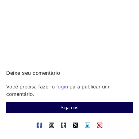
Revisão grátis do Qconcursos para o Concurso
Penal RS — hoje às 18h
07/08/2026
/
Concurso Penal: participe da revisão gratuita do Qconcursos
nesta sexta às 18h e revise temas-chave antes...
Deixe seu comentário
Você precisa fazer o
login
para publicar um
comentário.
Siga-nos