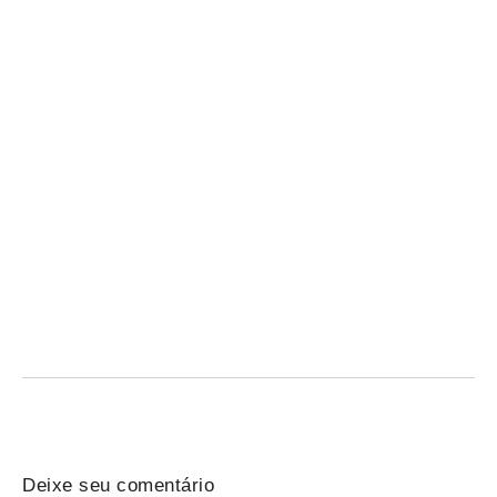
STF rejeita pedido e mantém pena de integrante
da cúpula do PCC
05/08/2026
/
PCC: STF rejeita habeas corpus e mantém pena de Fuminho;
decisão do STJ confirmou ausência de...
Deixe seu comentário