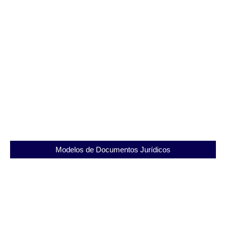
Presídio Ary Franco ( SEAPAF): Estrutura,
Importância e Advocacia Penal
03/11/2025
Cadeia Pública Joaquim Ferreira de Souza:
Segurança e Dignidade em Foco
03/12/2025
Modelos de Documentos Jurídicos