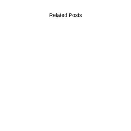
Related Posts
Especialistas pedem mais recursos para fortalecer
a educação infantil
05/08/2026
/
Educação infantil precisa de mais verba: especialistas na CMO