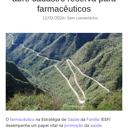
farmacêuticos
12/03/2026
Sem comentários
/
O
farmacêutico
na Estratégia de
Saúde
da
Família
(ESF)
desempenha um papel vital na
promoção
da
saúde