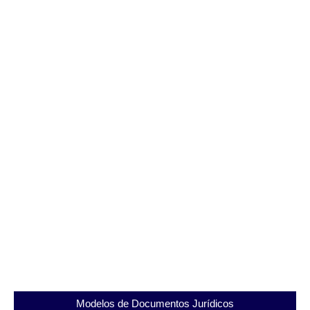
Entenda tudo sobre o Presídio Evaristo de Moraes
e sua importância
10/09/2025
Modelos de Documentos Jurídicos