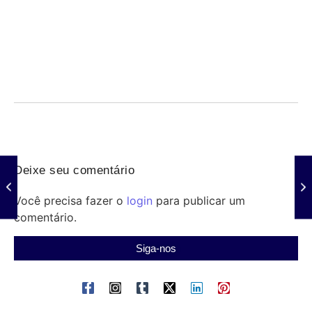
indígena e profissionais
06/08/2026
/
Saúde indígena: profissionais enfrentam violência, precariedade de
estrutura, transporte e insumos; Senado debate medidas urgentes
para...
Deixe seu comentário
Você precisa fazer o
login
para publicar um
comentário.
Siga-nos