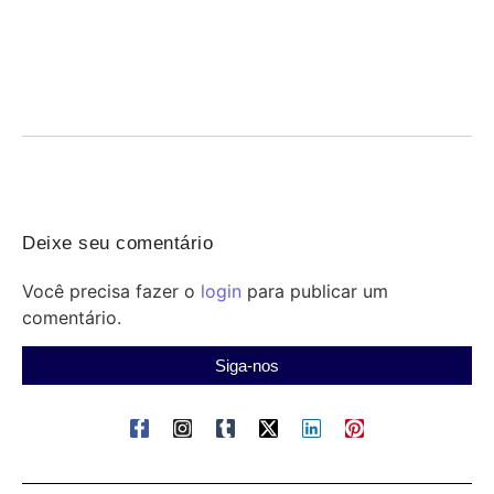
06/08/2026
/
Democracia digital em foco: alunos do Programa Jovem Senador
propõem educação midiática, transparência algorítmica e
combate...
Deixe seu comentário
Você precisa fazer o
login
para publicar um
comentário.
Siga-nos