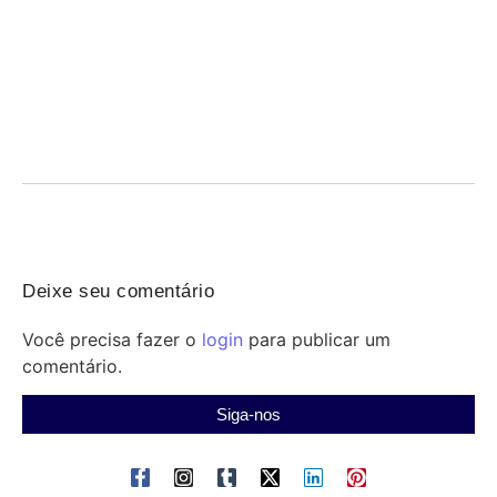
Violência e falta de estrutura ameaçam saúde
indígena e profissionais
06/08/2026
/
Saúde indígena: profissionais enfrentam violência, precariedade de
estrutura, transporte e insumos; Senado debate medidas urgentes
para...
Deixe seu comentário
Você precisa fazer o
login
para publicar um
comentário.
Siga-nos