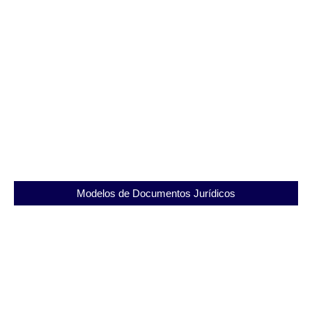
SEAPVM: O papel do Presídio Diomedes Vinhosa
Muniz na ressocialização de detentos
03/12/2025
Entenda a Penitenciária Alfredo Tranjan: Estrutura
e Direitos dos Detentos
03/12/2025
Modelos de Documentos Jurídicos