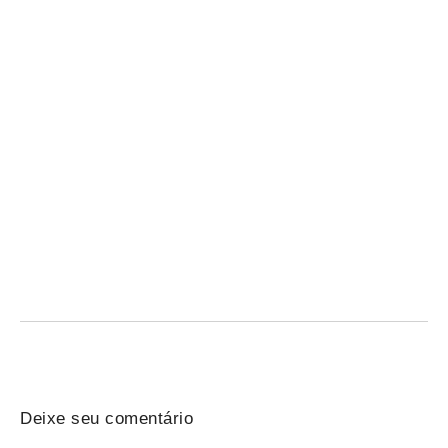
Violência e falta de estrutura ameaçam saúde
indígena e profissionais
06/08/2026
/
Saúde indígena: profissionais enfrentam violência, precariedade de
estrutura, transporte e insumos; Senado debate medidas urgentes
para...
Deixe seu comentário