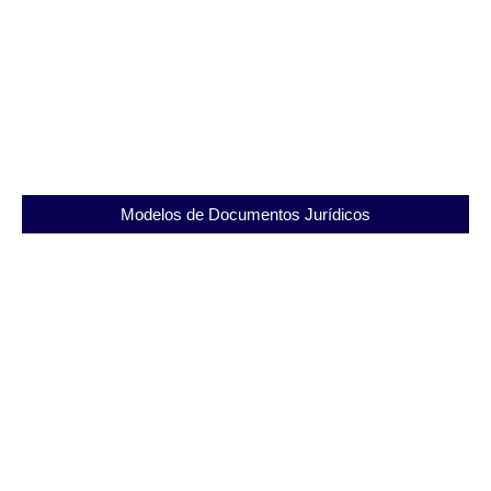
Cadeia Pública Pedro Melo da Silva: Conheça
seus aspectos e funcionamento
23/08/2025
Modelos de Documentos Jurídicos