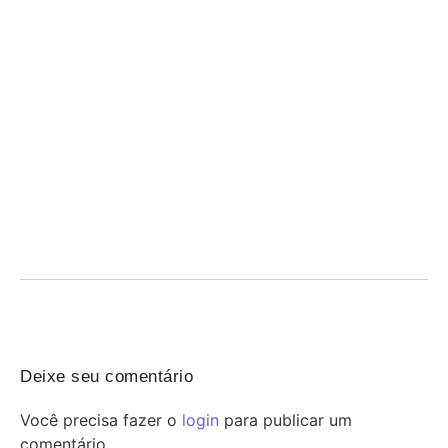
STF encerra restrição à alíquota zero na compra
de veículos por autistas
08/08/2026
/
Alíquota zero garante igualdade: STF veta limitação da isenção na
compra de veículos por autistas e...
Deixe seu comentário
Você precisa fazer o
login
para publicar um
comentário.