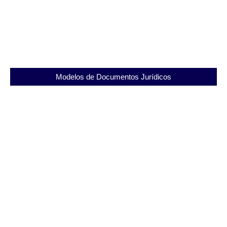
Conheça o Instituto Penal Plácido Sá Carvalho e
seus objetivos sociais
22/08/2025
Modelos de Documentos Jurídicos