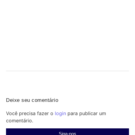
Revisão grátis do Qconcursos para o Concurso
Penal RS — hoje às 18h
07/08/2026
/
Concurso Penal: participe da revisão gratuita do Qconcursos
nesta sexta às 18h e revise temas-chave antes...
Deixe seu comentário
Você precisa fazer o
login
para publicar um
comentário.
Siga-nos