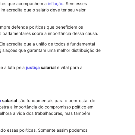
justes que acompanhem a
inflação
. Sem esses
aim acredita que o salário deve ter seu valor
sempre defende políticas que beneficiem os
os parlamentares sobre a importância dessa causa.
 Ele acredita que a união de todos é fundamental
gislações que garantam uma melhor distribuição de
Modelo de No
ue a luta pela
justiça
salarial
é vital para a
de Advogado 
a
salarial
são fundamentais para o bem-estar de
stra a importância do compromisso político em
elhora a vida dos trabalhadores, mas também
do essas políticas. Somente assim podemos