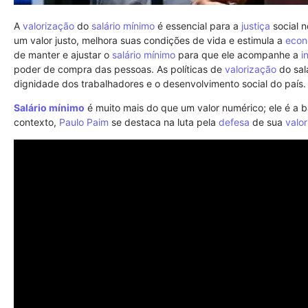
A
valorização
do
salário mínimo
é essencial para a
justiça
social n
um valor justo, melhora suas condições de vida e estimula a
econ
de manter e ajustar o
salário mínimo
para que ele acompanhe a
i
poder de compra das pessoas. As políticas de
valorização
do sal
dignidade dos trabalhadores e o desenvolvimento social do país.
Salário mínimo
é muito mais do que um valor numérico; ele é a 
contexto,
Paulo Paim
se destaca na luta pela
defesa
de sua
valo