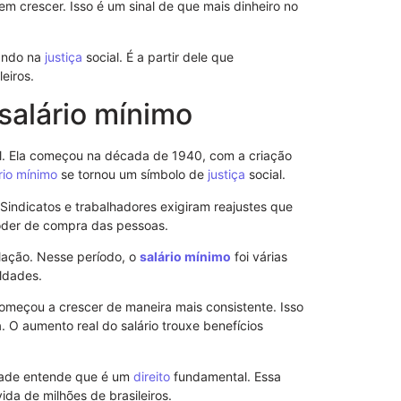
 crescer. Isso é um sinal de que mais dinheiro no
ando na
justiça
social. É a partir dele que
eiros.
 salário mínimo
Procuração p
Importância 
il. Ela começou na década de 1940, com a criação
rio mínimo
se tornou um símbolo de
justiça
social.
Sindicatos e trabalhadores exigiram reajustes que
 poder de compra das pessoas.
lação. Nesse período, o
salário mínimo
foi várias
uldades.
meçou a crescer de maneira mais consistente. Isso
 O aumento real do salário trouxe benefícios
dade entende que é um
direito
fundamental. Essa
vida de milhões de brasileiros.