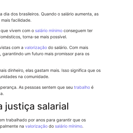
 dia dos brasileiros. Quando o salário aumenta, as
mais facilidade.
s que vivem com o
salário mínimo
conseguem ter
mésticos, torna-se mais possível.
vistas com a
valorização
do salário. Com mais
s, garantindo um futuro mais promissor para os
s dinheiro, elas gastam mais. Isso significa que os
unidades na comunidade.
sperança. As pessoas sentem que seu
trabalho
é
Notificação 
Advogado: Ent
a.
Nosso Model
justiça salarial
tem trabalhado por anos para garantir que os
cipalmente na
valorização
do
salário mínimo
.