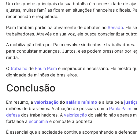
Um dos pontos principais da sua batalha é a necessidade de a
ajustes, muitas famílias ficam em situações financeiras difíceis. P
reconhecido e respeitado.
Paim também participa ativamente de debates no
Senado
. Ele 
trabalhadores. Através de sua voz, ele busca conscientizar outr
A mobilização feita por Paim envolve sindicatos e trabalhadores.
para conquistar mudanças. Juntos, eles podem pressionar por le
renda.
O
trabalho
de
Paulo Paim
é inspirador e necessário. Ele mostra q
dignidade de milhões de brasileiros.
Conclusão
Em resumo, a
valorização
do
salário mínimo
e a luta pela
justiç
milhões de brasileiros. A atuação de pessoas como
Paulo Paim
mo
defesa
dos trabalhadores. A
valorização
do salário não apenas m
fortalece a
economia
e combate a pobreza.
É essencial que a sociedade continue acompanhando e defenden