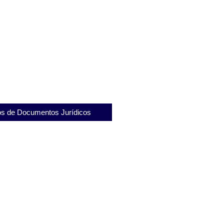
: Saiba Como Denunciar Crimes
 Acidentes com Segurança e
ortância do Instituto Penal
ibe para a reintegração
s de Documentos Jurídicos