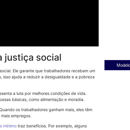
Alerta Verde
Ambientais e
Eficiência
01/08/2025
Entenda a imp
Vicente Pirag
03/12/2025
 justiça social
Modelo
social. Ele garante que trabalhadores recebam um
, isso ajuda a reduzir a desigualdade e a pobreza
esenta a luta por melhores condições de vida.
pesas básicas, como alimentação e moradia.
 Quando os trabalhadores ganham mais, eles têm
ra mais empregos.
io mínimo
traz benefícios. Por exemplo, alguns