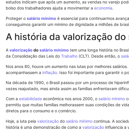
estudos indicam que após um aumento, as vendas no varejo podem
bolso dos trabalhadores ajuda a movimentar a
economia
.
Proteger o
salário mínimo
é essencial para continuarmos avanç
conseguimos garantir um mínimo de dignidade a milhões de brasil
A história da valorização do
A
valorização
do
salário mínimo
tem uma longa história no Bras
da Consolidação das Leis do
Trabalho
(CLT). Desde então, o
salá
Nos anos 80, houve um aumento nas lutas por melhores salários. 
acompanhassem a
inflação
. Isso foi importante para garantir o
Na década de 1990, o Brasil passou por um processo de hiperinf
vezes reajustado, mas ainda assim as famílias enfrentavam dific
Com a
estabilidade
econômica nos anos 2000, o
salário mínimo
co
permitiu que muitas famílias melhorassem suas condições de vida.
diretos para o consumo e o comércio.
Hoje, a luta pela
valorização
do
salário mínimo
continua. A socie
história é uma demonstração de como a
valorização
influencia a 