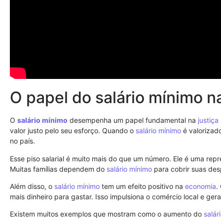
O papel do salário mínimo na
O
salário mínimo
desempenha um papel fundamental na
justiça
valor justo pelo seu esforço. Quando o
salário mínimo
é valorizado
no país.
Esse piso salarial é muito mais do que um número. Ele é uma repr
Muitas famílias dependem do
salário mínimo
para cobrir suas des
Além disso, o
salário mínimo
tem um efeito positivo na
economia
.
mais dinheiro para gastar. Isso impulsiona o comércio local e ge
Existem muitos exemplos que mostram como o aumento do
salár