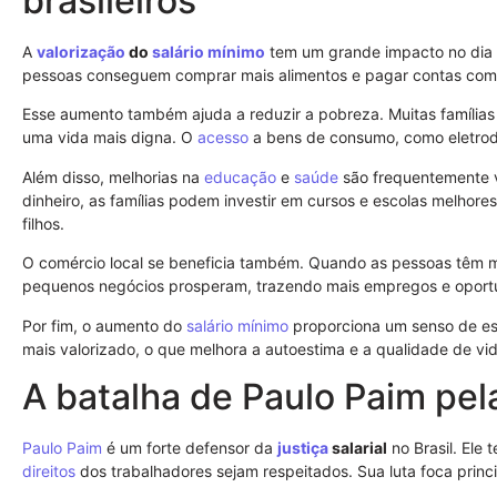
brasileiros
A
valorização
do
salário mínimo
tem um grande impacto no dia a
pessoas conseguem comprar mais alimentos e pagar contas com 
Esse aumento também ajuda a reduzir a pobreza. Muitas família
uma vida mais digna. O
acesso
a bens de consumo, como eletrodo
Além disso, melhorias na
educação
e
saúde
são frequentemente 
dinheiro, as famílias podem investir em cursos e escolas melhore
filhos.
O comércio local se beneficia também. Quando as pessoas têm mai
pequenos negócios prosperam, trazendo mais empregos e oport
Por fim, o aumento do
salário mínimo
proporciona um senso de e
mais valorizado, o que melhora a autoestima e a qualidade de vid
A batalha de Paulo Paim pela 
Paulo Paim
é um forte defensor da
justiça
salarial
no Brasil. Ele 
direitos
dos trabalhadores sejam respeitados. Sua luta foca prin