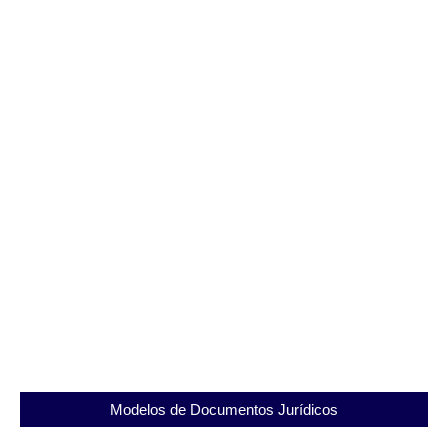
Entenda tudo sobre o Presídio Evaristo de Moraes
e sua importância
10/09/2025
Modelos de Documentos Jurídicos