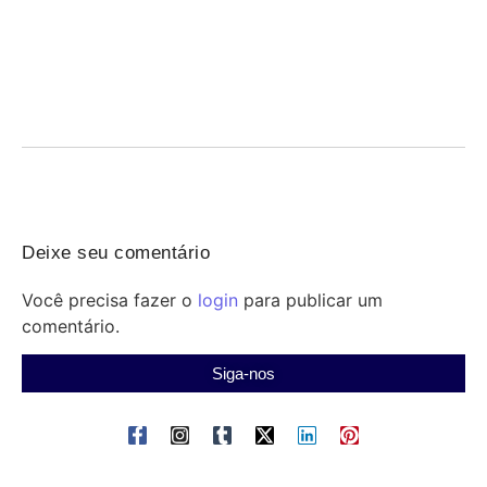
Revisão grátis do Qconcursos para o Concurso
Penal RS — hoje às 18h
07/08/2026
/
Concurso Penal: participe da revisão gratuita do Qconcursos
nesta sexta às 18h e revise temas-chave antes...
Deixe seu comentário
Você precisa fazer o
login
para publicar um
comentário.
Siga-nos