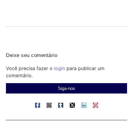
05/08/2026
/
Educação infantil precisa de mais verba: especialistas na CMO
defendem ampliação de recursos e fiscalização para...
Deixe seu comentário
Você precisa fazer o
login
para publicar um
comentário.
Siga-nos