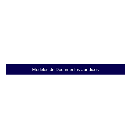
SEAPVM: O papel do Presídio Diomedes Vinhosa
Muniz na ressocialização de detentos
03/12/2025
Modelos de Documentos Jurídicos