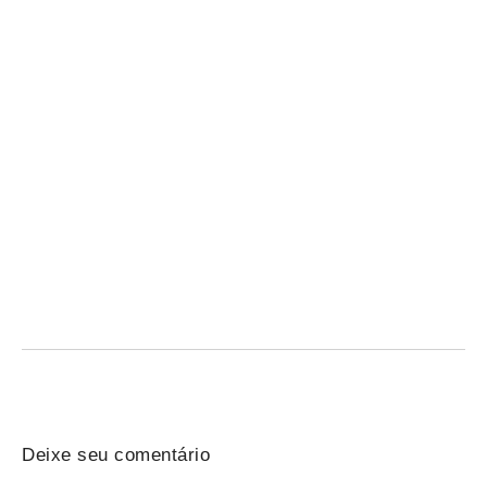
Lançamento no STF celebra legado de Paulo
Brossard e a democracia
06/08/2026
/
Paulo Brossard: lançamento reúne juristas no STF e discute
legado institucional, interdisciplinaridade e a defesa da...
Deixe seu comentário