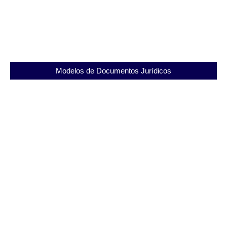
Ligue 180: Atendimento Exclusivo, por Mulheres e
para Mulheres em Situação de Violência
31/07/2025
Modelos de Documentos Jurídicos