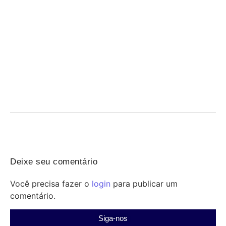
Lourdinha Pereira assume vaga no Senado e
promete priorizar municípios
05/08/2026
/
Lourdinha Pereira toma posse no Senado: atuação voltada a
municípios, saúde, educação e oportunidades para a...
Deixe seu comentário
Você precisa fazer o
login
para publicar um
comentário.
Siga-nos