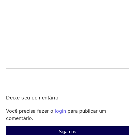
Revisão grátis do Qconcursos para o Concurso
Penal RS — hoje às 18h
07/08/2026
/
Concurso Penal: participe da revisão gratuita do Qconcursos
nesta sexta às 18h e revise temas-chave antes...
Deixe seu comentário
Você precisa fazer o
login
para publicar um
comentário.
Siga-nos