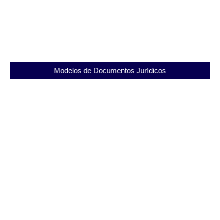
Conheça o Instituto Penal Benjamin de Moraes
Filho e sua Importância na Sociedade
22/08/2025
Modelos de Documentos Jurídicos