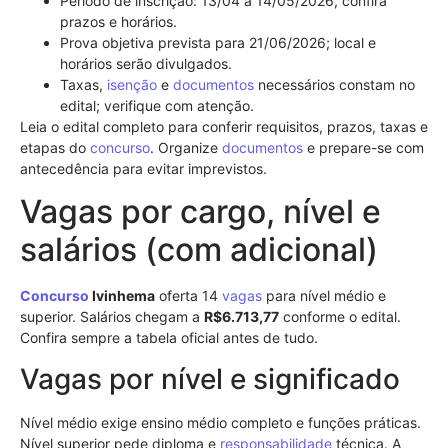
Período de inscrição: 13/04 a 14/05/2026, confira
prazos e horários.
Prova objetiva prevista para 21/06/2026; local e
horários serão divulgados.
Taxas,
isenção
e
documentos
necessários constam no
edital; verifique com atenção.
Leia o edital completo para conferir requisitos, prazos, taxas e
etapas do
concurso
. Organize
documentos
e prepare-se com
antecedência para evitar imprevistos.
Vagas por cargo, nível e
salários (com adicional)
Concurso
Ivinhema
oferta 14
vagas
para nível médio e
superior. Salários chegam a
R$6.713,77
conforme o edital.
Confira sempre a tabela oficial antes de tudo.
Vagas por nível e significado
Nível médio exige ensino médio completo e funções práticas.
Nível superior pede diploma e
responsabilidade
técnica. A